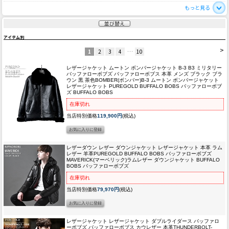
もっと見る
並び替え
アイテム別
>
1
2
3
4
…
10
レザージャケット ムートン ボンバージャケット B-3 B3 ミリタリー
バッファローボブズ バッファローボブス 本革 メンズ ブラック ブラ
ウン 黒 茶色
BOMBER(ボンバー)B-3 ムートン ボンバージャケット
レザージャケット PUREGOLD BUFFALO BOBS バッファローボブ
ズ BUFFALO BOBS
在庫切れ
当店特別価格
119,900円
(税込)
レザーダウン レザー ダウンジャケット レザージャケット 本革 ラム
レザー 羊革
PUREGOLD BUFFALO BOBS バッファローボブズ
MAVERICK(マーベリック)ラムレザー ダウンジャケット BUFFALO
BOBS バッファローボブズ
在庫切れ
当店特別価格
79,970円
(税込)
レザージャケット レザージャケット ダブルライダース バッファロ
ーボブズ バッファローボブス カウレザー 本革
THUNDERBOLT-