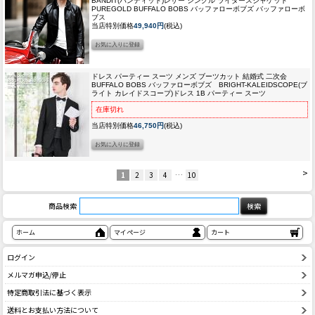
BANDIT(バンディット)レザー シングル ライダースジャケット
PUREGOLD BUFFALO BOBS バッファローボブズ バッファローボ
ブス
当店特別価格
49,940円
(税込)
ドレス パーティー スーツ メンズ ブーツカット 結婚式 二次会
BUFFALO BOBS バッファローボブズ BRIGHT-KALEIDSCOPE(ブ
ライト カレイドスコープ)ドレス 1B パーティー スーツ
在庫切れ
当店特別価格
46,750円
(税込)
>
1
2
3
4
…
10
商品検索
ホーム
マイページ
カート
ログイン
メルマガ申込/停止
特定商取引法に基づく表示
送料とお支払い方法について