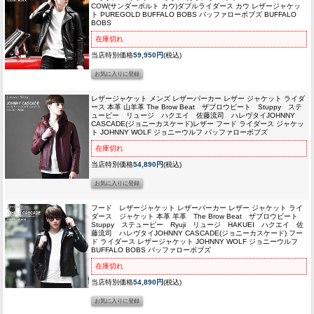
COW(サンダーボルト カウ)ダブルライダース カウ レザージャケッ
ト PUREGOLD BUFFALO BOBS バッファローボブズ BUFFALO
BOBS
在庫切れ
当店特別価格
59,950円
(税込)
レザージャケット メンズ レザーパーカー レザー ジャケット ライダ
ース 本革 山羊革 The Brow Beat ザブロウビート Stuppy ステ
ューピー リュージ ハクエイ 佐藤流司 ハレヴタイ
JOHNNY
CASCADE(ジョニーカスケード)レザー フード ライダース ジャケッ
ト JOHNNY WOLF ジョニーウルフ バッファローボブズ
在庫切れ
当店特別価格
54,890円
(税込)
フード レザージャケット レザーパーカー レザー ジャケット ライ
ダース ジャケット 本革 羊革 The Brow Beat ザブロウビート
Stuppy ステューピー Ryuji リュージ HAKUEI ハクエイ 佐
藤流司 ハレヴタイ
JOHNNY CASCADE(ジョニーカスケード) フー
ド ライダース レザージャケット JOHNNY WOLF ジョニーウルフ
BUFFALO BOBS バッファローボブズ
在庫切れ
当店特別価格
54,890円
(税込)