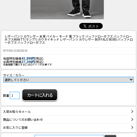
レザーパンツ カウレザー 本革 バイカー モード 黒 ブラック バッファローボブズ バッファロー
ボブス
MAN TT(マン TT) カウネイキッド レザーパンツ カウレザー BUFFALO BOBS バッファロ
ーボブズ バッファローボブス
MFP4101-01410236-09
当店特別価格
43,890円
(税込)
会員特別価格
37,306円
(税込)
会員価格で購入するにはログインが必要です
サイズ／カラー
数量
入荷お知らせメール
商品についてのお問い合わせ
お気に入りに登録