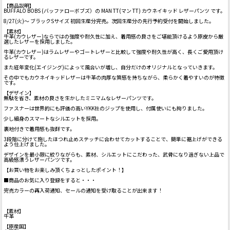
【商品説明】
BUFFALO BOBS (バッファローボブズ）の MAN TT(マン TT) カウネイキッド レザーパンツ です。
8/27(火)～ ブラックSサイズ 初回生産分完売。次回生産分の先行予約受付を開始しました。
【素材】
牛革(カウレザー)ならではの強度や耐久性に加え、着用感の良さをご堪能頂けるよう原皮から厳
選したレザーを採用しました。
牛革(カウレザー)はラムレザーやゴートレザーと比較して強度や耐久性が高く、長くご愛用頂け
るレザーです。
また経年変化(エイジング)によって風合いが増し、自分だけのオリジナルとなっていきます。
その中でもカウネイキッドレザーは牛革の肉厚な質感を持ちながら、柔らかく着やすいのが特徴
です。
【デザイン】
無駄を省き、素材の良さを生かしたミニマムなレザーパンツです。
ファスナーは世界的にも評価の高いYKK社のジップを使用し、付属使いにも拘りました。
少し細身のスマートなシルエットを採用。
裏地付きで着用感も抜群です。
3段階に分けて施したほつれ止めステッチに合わせてカットすることで、簡単に裾上げができる
よう仕上げました。
デザインを最小限に絞りながらも、素材、シルエットにこだわった、武骨になり過ぎない上品で
高級感漂うレザーパンツです。
【お買い物をお楽しみ頂くちょっとしたポイント！】
■商品のお気に入り登録をすると・・・
完売カラーの再入荷通知、セールの通知を受け取ることが出来ます！
【素材】
牛革
【原産国】