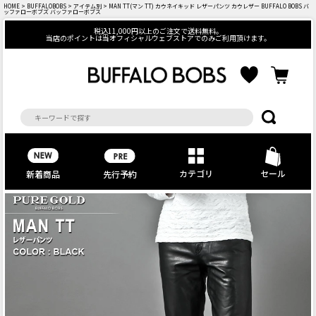
HOME
>
BUFFALOBOBS
>
アイテム別
> MAN TT(マン TT) カウネイキッド レザーパンツ カウレザー BUFFALO BOBS バ
ッファローボブズ バッファローボブス
税込11,000円以上のご注文で送料無料。
当店のポイントは当オフィシャルウェブストアでのみご利用頂けます。
カテゴリ
セール
先行予約
新着商品