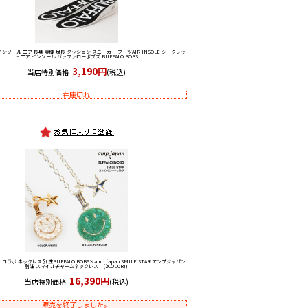
ンソール エア 長身 美脚 足長 クッション スニーカー ブーツ
AIR INSOLE シークレッ
ト エア インソール バッファローボブズ BUFFALO BOBS
3,190円
当店特別価格
(税込)
在庫切れ
 コラボ ネックレス 別注
BUFFALO BOBS×amp japan SMILE STAR アンプジャパン
別注 スマイルチャームネックレス (2COLOR))
16,390円
当店特別価格
(税込)
販売を終了しました。