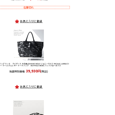
在庫切れ
バッグ トート ライダース 大き目
JOHNNY WOLF ジョニーウルフ RICHIE LARGE(リ
ー ラージ)ラムレザー トートバッグ BUFFALO BOBS バッファローボブズ
39,930円
当店特別価格
(税込)