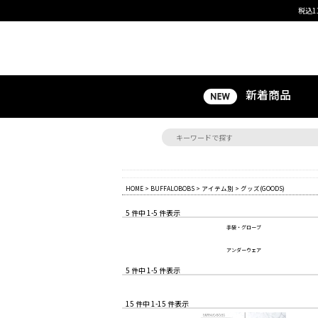
税込1
新着商品
HOME
>
BUFFALOBOBS
>
アイテム別
> グッズ(GOODS)
5 件中 1-5 件表示
手袋・グローブ
アンダーウェア
5 件中 1-5 件表示
15 件中 1-15 件表示