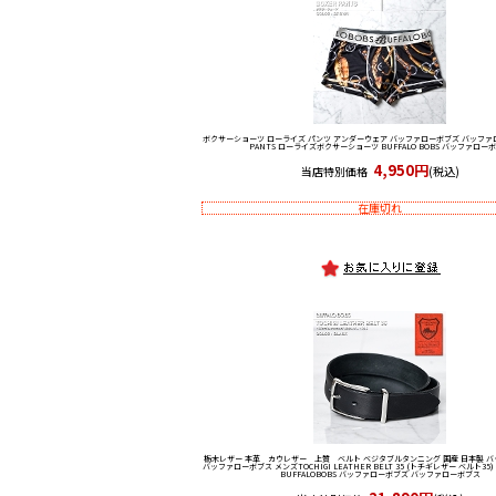
ボクサーショーツ ローライズ パンツ アンダーウェア バッファローボブズ バッファ
PANTS ローライズボクサーショーツ BUFFALO BOBS バッファロー
4,950円
当店特別価格
(税込)
在庫切れ
栃木レザー 本革 カウレザー 上質 ベルト ベジタブルタンニング 国産 日本製 
バッファローボブス メンズ
TOCHIGI LEATHER BELT 35 (トチギレザー ベルト
BUFFALOBOBS バッファローボブズ バッファローボブス