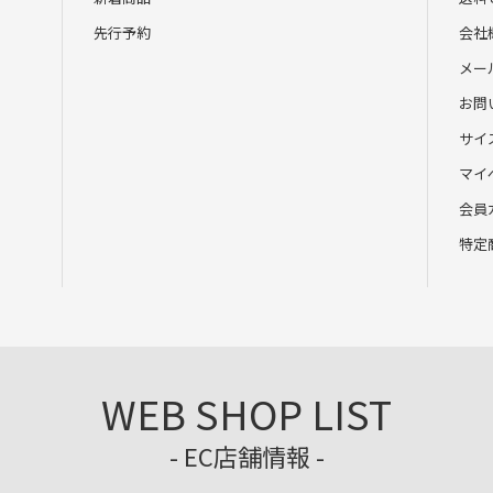
先行予約
会社
メー
お問
サイ
マイ
会員
特定
WEB SHOP LIST
- EC店舗情報 -