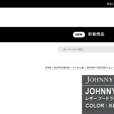
税込1
新着商品
HOME
>
BUFFALOBOBS
>
アイテム別
> JOHNNY CASCADE