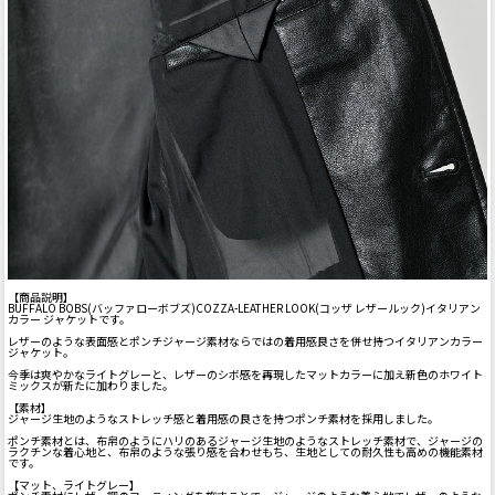
【商品説明】
BUFFALO BOBS(バッファローボブズ)COZZA-LEATHER LOOK(コッザ レザールック)イタリアン
カラー ジャケットです。
レザーのような表面感とポンチジャージ素材ならではの着用感良さを併せ持つイタリアンカラー
ジャケット。
今季は爽やかなライトグレーと、レザーのシボ感を再現したマットカラーに加え新色のホワイト
ミックスが新たに加わりました。
【素材】
ジャージ生地のようなストレッチ感と着用感の良さを持つポンチ素材を採用しました。
ポンチ素材とは、布帛のようにハリのあるジャージ生地のようなストレッチ素材で、ジャージの
ラクチンな着心地と、布帛のような張り感を合わせもち、生地としての耐久性も高めの機能素材
です。
【マット、ライトグレー】