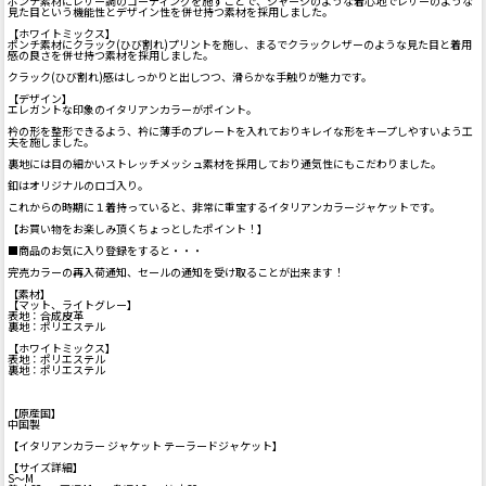
ポンチ素材にレザー調のコーティングを施すことで、ジャージのような着心地でレザーのような
見た目という機能性とデザイン性を併せ持つ素材を採用しました。
【ホワイトミックス】
ポンチ素材にクラック(ひび割れ)プリントを施し、まるでクラックレザーのような見た目と着用
感の良さを併せ持つ素材を採用しました。
クラック(ひび割れ)感はしっかりと出しつつ、滑らかな手触りが魅力です。
【デザイン】
エレガントな印象のイタリアンカラーがポイント。
衿の形を整形できるよう、衿に薄手のプレートを入れておりキレイな形をキープしやすいよう工
夫を施しました。
裏地には目の細かいストレッチメッシュ素材を採用しており通気性にもこだわりました。
釦はオリジナルのロゴ入り。
これからの時期に１着持っていると、非常に重宝するイタリアンカラージャケットです。
【お買い物をお楽しみ頂くちょっとしたポイント！】
■商品のお気に入り登録をすると・・・
完売カラーの再入荷通知、セールの通知を受け取ることが出来ます！
【素材】
【マット、ライトグレー】
表地：合成皮革
裏地：ポリエステル
【ホワイトミックス】
表地：ポリエステル
裏地：ポリエステル
【原産国】
中国製
【イタリアンカラー ジャケット テーラードジャケット】
【サイズ詳細】
S～M