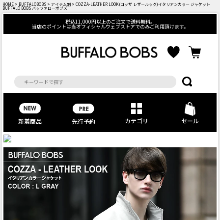
HOME
>
BUFFALOBOBS
>
アイテム別
> COZZA-LEATHER LOOK(コッザ レザールック)イタリアンカラー ジャケット
BUFFALO BOBS バッファローボブズ
税込11,000円以上のご注文で送料無料。
当店のポイントは当オフィシャルウェブストアでのみご利用頂けます。
カテゴリ
セール
先行予約
新着商品