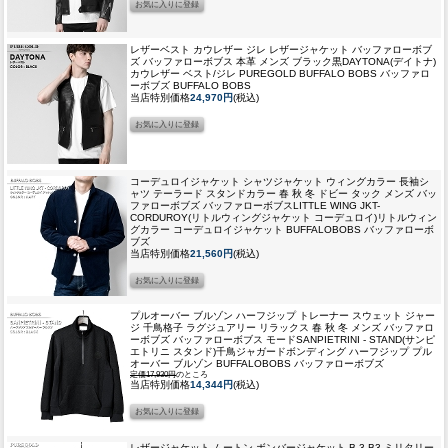
レザーベスト カウレザー ジレ レザージャケット バッファローボブ
ズ バッファローボブス 本革 メンズ ブラック黒
DAYTONA(デイトナ)
カウレザー ベスト/ジレ PUREGOLD BUFFALO BOBS バッファロ
ーボブズ BUFFALO BOBS
当店特別価格
24,970円
(税込)
コーデュロイジャケット シャツジャケット ウィングカラー 長袖シ
ャツ テーラード スタンドカラー 春 秋 冬 ドビー タック メンズ バッ
ファローボブズ バッファローボブス
LITTLE WING JKT-
CORDUROY(リトルウィングジャケット コーデュロイ)リトルウィン
グカラー コーデュロイジャケット BUFFALOBOBS バッファローボ
ブズ
当店特別価格
21,560円
(税込)
プルオーバー ブルゾン ハーフジップ トレーナー スウェット ジャー
ジ 千鳥格子 ラグジュアリー リラックス 春 秋 冬 メンズ バッファロ
ーボブズ バッファローボブス モード
SANPIETRINI - STAND(サンピ
エトリニ スタンド)千鳥ジャガードボンディング ハーフジップ プル
オーバー ブルゾン BUFFALOBOBS バッファローボブズ
定価17,930円
のところ
当店特別価格
14,344円
(税込)
レザージャケット ムートン ボンバージャケット B-3 B3 ミリタリー