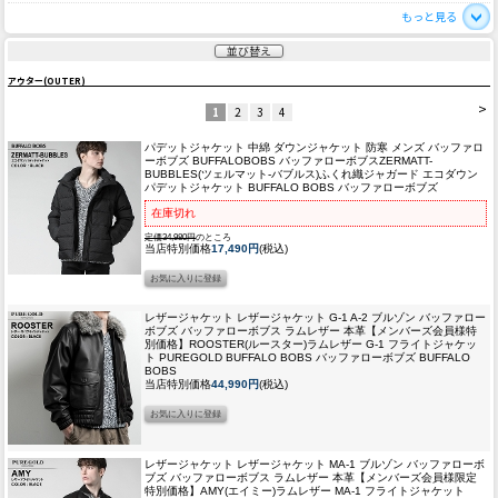
もっと見る
並び替え
アウター(OUTER)
>
1
2
3
4
パデットジャケット 中綿 ダウンジャケット 防寒 メンズ バッファロ
ーボブズ BUFFALOBOBS バッファローボブス
ZERMATT-
BUBBLES(ツェルマット-バブルス)ふくれ織ジャガード エコダウン
パデットジャケット BUFFALO BOBS バッファローボブズ
在庫切れ
定価34,980円
のところ
当店特別価格
17,490円
(税込)
レザージャケット レザージャケット G-1 A-2 ブルゾン バッファロー
ボブズ バッファローボブス ラムレザー 本革
【メンバーズ会員様特
別価格】ROOSTER(ルースター)ラムレザー G-1 フライトジャケッ
ト PUREGOLD BUFFALO BOBS バッファローボブズ BUFFALO
BOBS
当店特別価格
44,990円
(税込)
レザージャケット レザージャケット MA-1 ブルゾン バッファローボ
ブズ バッファローボブス ラムレザー 本革
【メンバーズ会員様限定
特別価格】AMY(エイミー)ラムレザー MA-1 フライトジャケット