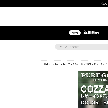
税込1
新着商品
HOME
>
BUFFALOBOBS
>
アイテム別
> COZZA(コッザ)シープレザー