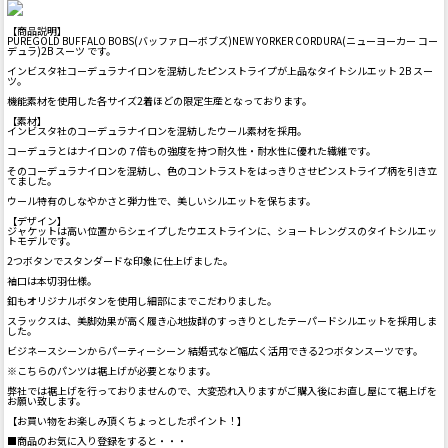
【商品説明】
PUREGOLD BUFFALO BOBS(バッファローボブズ)NEW YORKER CORDURA(ニューヨーカー コー
デュラ)2B スーツ です。
インビスタ社コーデュラナイロンを混紡したピンストライプが上品なタイトシルエット 2B スー
ツ。
機能素材を使用した各サイズ2着ほどの限定生産となっております。
【素材】
インビスタ社のコーデュラナイロンを混紡したウール素材を採用。
コーデュラとはナイロンの７倍もの強度を持つ耐久性・耐水性に優れた繊維です。
そのコーデュラナイロンを混紡し、色のコントラストをはっきりさせピンストライプ柄を引き立
てました。
ウール特有のしなやかさと弾力性で、美しいシルエットを保ちます。
【デザイン】
ジャケットは高い位置からシェイプしたウエストラインに、ショートレングスのタイトシルエッ
トモデルです。
2つボタンでスタンダードな印象に仕上げました。
袖口は本切羽仕様。
釦もオリジナルボタンを使用し細部にまでこだわりました。
スラックスは、美脚効果が高く履き心地抜群のすっきりとしたテーパードシルエットを採用しま
した。
ビジネースシーンからパーティーシーン 結婚式など幅広く活用できる2つボタンスーツです。
※こちらのパンツは裾上げが必要となります。
弊社では裾上げを行っておりませんので、大変恐れ入りますがご購入後にお直し屋にて裾上げを
お願い致します。
【お買い物をお楽しみ頂くちょっとしたポイント！】
■商品のお気に入り登録をすると・・・