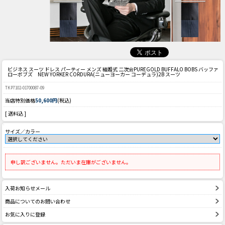
ビジネス スーツ ドレス パーティー メンズ 結婚式 二次会
PUREGOLD BUFFALO BOBS バッファ
ローボブズ NEW YORKER CORDURA(ニューヨーカー コーデュラ)2B スーツ
TKP7102-01700087-09
当店特別価格
50,600円
(税込)
[ 送料込 ]
サイズ／カラー
申し訳ございません。ただいま在庫がございません。
入荷お知らせメール
商品についてのお問い合わせ
お気に入りに登録