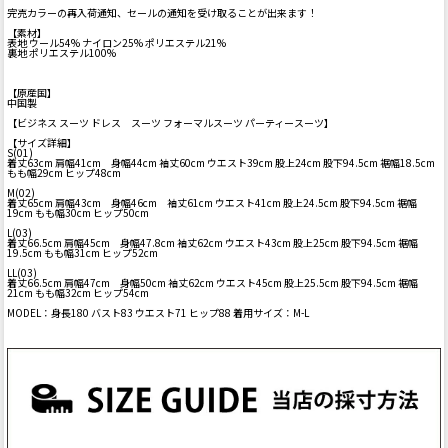
完売カラーの再入荷通知、セールの通知を受け取ることが出来ます！
【素材】
表地 ウール54% ナイロン25% ポリエステル21%
裏地 ポリエステル100%
【原産国】
中国製
【ビジネス スーツ ドレス スーツ フォーマルスーツ パーティースーツ】
【サイズ詳細】
S(01)
着丈63cm 肩幅41cm 身幅44cm 袖丈60cm ウエスト39cm 股上24cm 股下94.5cm 裾幅18.5cm
もも幅29cm ヒップ48cm
M(02)
着丈65cm 肩幅43cm 身幅46cm 袖丈61cm ウエスト41cm 股上24.5cm 股下94.5cm 裾幅
19cm もも幅30cm ヒップ50cm
L(03)
着丈66.5cm 肩幅45cm 身幅47.8cm 袖丈62cm ウエスト43cm 股上25cm 股下94.5cm 裾幅
19.5cm もも幅31cm ヒップ52cm
LL(03)
着丈66.5cm 肩幅47cm 身幅50cm 袖丈62cm ウエスト45cm 股上25.5cm 股下94.5cm 裾幅
21cm もも幅32cm ヒップ54cm
MODEL：身長180 バスト83 ウエスト71 ヒップ88 着用サイズ：M-L