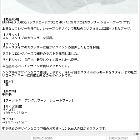
【商品説明】
BUFFALO BOBS(バッファローボブズ)のMONACO(モナコ)カウレザー ショートブーツ です。
上質なカウレザーを使用し、シャープなデザインで無駄のないフォルムに設計されたブーツ。
【ブラック】
スムースタイプのカウレザーを採用。
【パイソン】
スムースタイプのカウレザーに細かいパイソンの型押したものを採用。
ラストはロングノーズで細身のラストを採用しました。
サイドジッパー採用で、着脱しやすく履き心地も良好。
存在感あるベルトデザインが良いアクセントに。
シンプルなデザインなので着回ししやすく、キレイ目なスタイルからモードなスタイルまで幅広
いコーディネートに対応出来るのもポイントです。
【素材】
牛革
【原産国】
中国製
【ブーツ 本革 アンクルブーツ ショートブーツ】
【サイズ詳細】
サイズ41
→26cm～26.5cm
サイズ43
→27cm～27.5cm
甲が低めのデザインなので甲高のお客様へは0.5cm大き目がオススメです。