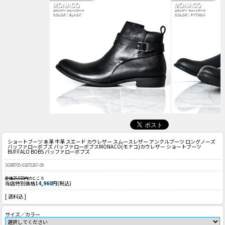
ショートブーツ 本革 牛革 スエード カウレザー スムースレザー アンクルブーツ ロングノーズ
バッファローボブズ バッファローボブス
MONACO(モナコ)カウレザー ショートブーツ
BUFFALO BOBS バッファローボブズ
SGB8705-01870267-09
定価29,920円
のところ
当店特別価格
14,960円
(税込)
[ 送料込 ]
サイズ／カラー