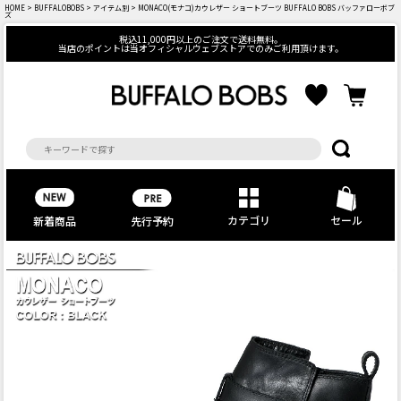
HOME
>
BUFFALOBOBS
>
アイテム別
> MONACO(モナコ)カウレザー ショートブーツ BUFFALO BOBS バッファローボブ
ズ
税込11,000円以上のご注文で送料無料。
当店のポイントは当オフィシャルウェブストアでのみご利用頂けます。
カテゴリ
セール
先行予約
新着商品