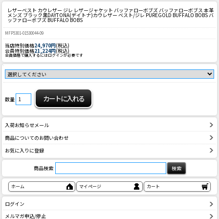
レザーベスト カウレザー ジレ レザージャケット バッファローボブズ バッファローボブス 本革
メンズ ブラック黒
DAYTONA(デイトナ)カウレザー ベスト/ジレ PUREGOLD BUFFALO BOBS バ
ッファローボブズ BUFFALO BOBS
MFP5301-01530044-09
当店特別価格
24,970円
(税込)
会員特別価格
21,224円
(税込)
会員価格で購入するにはログインが必要です
数量
入荷お知らせメール
商品についてのお問い合わせ
お気に入りに登録
商品検索
ホーム
マイページ
カート
ログイン
メルマガ申込/停止