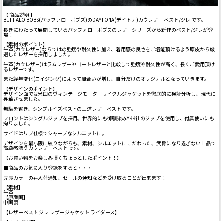
【 商品説明 】
BUFFALO BOBS(バッファローボブズ)のDAYTONA(デイトナ)カウレザー ベスト/ジレ です。
長きにわたって展開しているバッファローボブズのレザーシリーズから新作のベスト/ジレが登
場！
【素材のポイント】
牛革(カウレザー)ならではの強度や耐久性に加え、着用感の良さをご堪能頂けるよう原皮から厳
選したレザーを採用しました。
牛革(カウレザー)はラムレザーやゴートレザーと比較して強度や耐久性が高く、長くご愛用頂け
るレザーです。
また経年変化(エイジング)によって風合いが増し、自分だけのオリジナルとなっていきます。
【デザインのポイント】
デザイン面では米国のヴィンテージモーターサイクルジャケットを徹底的に検証分析し、現代に
昇華させました。
無駄を省き、シンプルイズベストの王道レザーベストです。
フロントはシングルジップを採用。世界的にも御馴染みYKK社のジップを使用し、付属使いにも
拘りました。
サイドはリブ仕様でシャープなシルエットに。
デザインを最小限に絞りながらも、素材、シルエットにこだわった、武骨になり過ぎない上品で
高級感漂うカウレザーベストです。
【お買い物をお楽しみ頂くちょっとしたポイント！】
■商品のお気に入り登録をすると・・・
完売カラーの再入荷通知、セールの通知などを受け取ることが出来ます！
【素材】
牛革
【原産国】
中国製
【レザーベスト ジレ レザージャケット ライダース】