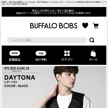
HOME
>
BUFFALOBOBS
>
アイテム別
> DAYTONA(デイトナ)カウレザー ベスト/ジレ PUREGOLD BUFFALO BOBS バッフ
ァローボブズ BUFFALO BOBS
税込11,000円以上のご注文で送料無料。
当店のポイントは当オフィシャルウェブストアでのみご利用頂けます。
カテゴリ
セール
先行予約
新着商品