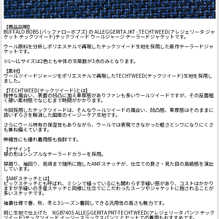
【商品説明】
BUFFALO BOBS (バッファローボブズ) の ALLEGGERITA JKT - TECHTWEED(アレジェリータ ジャ
ケット テックツイード)テックツイード ウールジャージ テーラードジャケットです。
ウール原料を分析しポリエステルで再現したテックツイード生地を採用した新作テーラードジャ
ケットです。
※L～LLサイズは2色とも全体の生産数が3点のみとなります。
【素材】
ウールツイードジャージをポリエステルで再現したTECHTWEED(テックツイード)生地を採用し
ました。
【TECHTWEED(テックツイード)とは】
独特な風合い、表面の凹凸に加え重厚感がありファンも多いウールツイードですが、その反面粗
く硬い素材感でなじむまで時間がかかります。
今回採用したテックツイードは、そんなウールツイードの風合い、凹凸感、重厚感はそのままに
扱いずらさを解消した国産のイージーケア生地です。
さらにウール特有の保湿性もありながら、ウールでは表現できなかった軽さとシワになりにくさ
も兼ね備えています。
伸縮性にも優れ着用感も抜群です。
【デザイン】
襟の形はシンプルなテーラードカラーを採用。
襟周り、袖回り、見頃まで随所に施したAMFステッチが、仕立ての良さ・見た目の高級感を演出
しています。
【AMFステッチとは】
ピックステッチとも呼ばれ、ミシンで縫っているにも関わらず手縫い感があり、コストはかかり
ますが手縫いの手星ステッチと同様に仕立てにこだわったスーツやジャケットに施されることが
多いステッチです。
袖裏仕様で春、秋、冬と3シーズン着回しできる汎用性の高さも魅力です。
同じ生地で仕上げた NGB7405 ALLEGGERITA PNT-TECHTWEED(アレジェリータ パンツ テック
ツイード)テックツイード イージースラックスパンツ とセットでの着用もおすすめです。