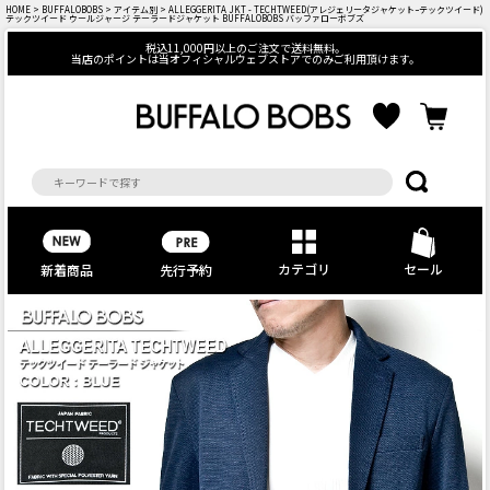
HOME
>
BUFFALOBOBS
>
アイテム別
> ALLEGGERITA JKT - TECHTWEED(アレジェリータジャケットｰテックツイード)
テックツイード ウールジャージ テーラードジャケット BUFFALOBOBS バッファローボブズ
税込11,000円以上のご注文で送料無料。
当店のポイントは当オフィシャルウェブストアでのみご利用頂けます。
カテゴリ
セール
先行予約
新着商品