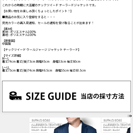
これからの時期に大活躍のテックツイード テーラードジャケットです。
【お買い物をお楽しみ頂くちょっとしたポイント！】
■商品のお気に入り登録をすると・・・
完売カラーの再入荷通知、セールの通知を受け取ることが出来ます！
【素材】
表地 : ポリエステル100%
裏地 : ポリエステル100%
【原産国】
中国製
【テックツイード ウールジャージ ジャケット テーラード】
【サイズ詳細】
M～L
着丈74cm 着丈(後)73cm 肩幅45cm 身幅53cm 袖丈60cm
L～LL
着丈75cm 着丈(後)74cm 肩幅46.5cm 身幅55cm 袖丈60.5cm