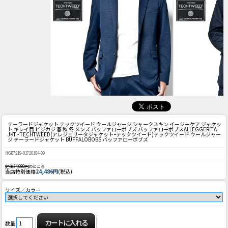
テーラードジャケット テックツイード ウールジャージ シャークスキン イージーケア ジャケッ
ト キレイ目 ビジカジ 春 秋 冬 メンズ バッファローボブズ バッファローボブス
ALLEGGERITA
JKT - TECHTWEED(アレジェリータジャケットｰテックツイード)テックツイード ウールジャー
ジ テーラードジャケット BUFFALOBOBS バッファローボブズ
NGB7219-01720184-09
定価34,980円
のところ
当店特別価格
24,486円
(税込)
サイズ／カラー
数量