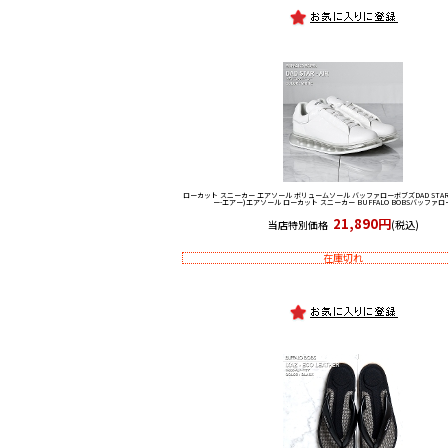
ローカット スニーカー エアソール ボリュームソール バッファローボブズ
DAD STA
ー-エアー)エアソール ローカット スニーカー BUFFALO BOBSバッファ
21,890円
当店特別価格
(税込)
在庫切れ