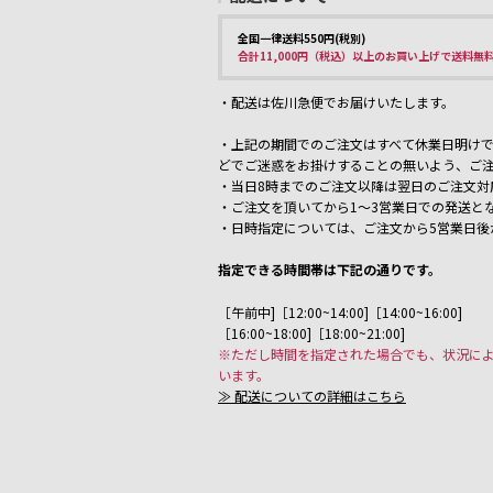
全国一律送料550円(税別)
合計11,000円（税込）以上のお買い上げで送料無
・配送は佐川急便でお届けいたします。
・上記の期間でのご注文はすべて休業日明けで
どでご迷惑をお掛けすることの無いよう、ご
・当日8時までのご注文以降は翌日のご注文対
・ご注文を頂いてから1～3営業日での発送と
・日時指定については、ご注文から5営業日後
指定できる時間帯は下記の通りです。
［午前中]［12:00~14:00]［14:00~16:00]
［16:00~18:00]［18:00~21:00]
※ただし時間を指定された場合でも、状況に
います。
≫ 配送についての詳細はこちら