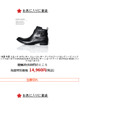
 本革 牛革 スエード カウレザー スムースレザー アンクルブーツ ロングノーズ バッフ
バッファローボブス
MONACO(モナコ)カウレザー ショートブーツ BUFFALO BOBS バッ
ファローボブズ
定価29,920円
のところ
14,960円
当店特別価格
(税込)
在庫切れ