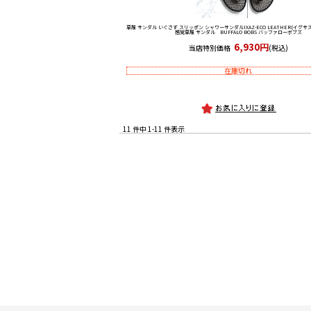
草履 サンダル いぐさず スリッポン シャワーサンダル
IXAZ-ECO LEATHER(イグ
感覚草履 サンダル BUFFALO BOBS バッファローボブズ
6,930円
当店特別価格
(税込)
在庫切れ
11 件中 1-11 件表示