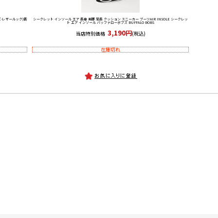
サズ-レザールック)新
シークレット インソール エア 長身 美脚 足長 クッション スニーカー ブーツ
AIR INSOLE シークレッ
ト エア インソール バッファローボブズ BUFFALO BOBS
3,190円
当店特別価格
(税込)
在庫切れ