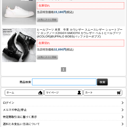
在庫切れ
当店特別価格
15,180円
(税込)
ヒールブーツ 本革 牛革 カウレザー スムースレザー ショートブー
ツ ロングノーズ
ZIGGY-SMOOTH カウレザー ベルトヒールブーツ
(4COLOR))BUFFALO BOBS(バッファローボブズ)
在庫切れ
当店特別価格
32,890円
(税込)
1
商品検索
ホーム
マイページ
カート
ログイン
メルマガ申込/停止
特定商取引法に基づく表示
送料とお支払い方法について