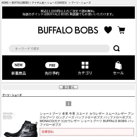
HOME
>
BUFFALOBOBS
>
アイテム別
>
シューズ(SHOES）
> ブーツ・シューズ
税込11,000円以上のご注文で送料無料。
当店のポイントはBUFFALO BOBS 実店舗でもお使いいただけます。
カテゴリ
セール
先行予約
新着商品
並び替え
ブーツ・シューズ
1
ショートブーツ 本革 牛革 スエード カウレザー スムースレザー アン
クルブーツ ロングノーズ バッファローボブズ バッファローボブス
MONACO(モナコ)カウレザー ショートブーツ BUFFALO BOBS バッ
ファローボブズ
在庫切れ