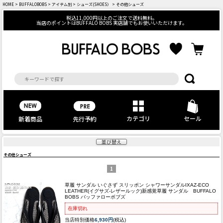
HOME
>
BUFFALOBOBS
>
アイテム別
>
シューズ(SHOES）
> その他シューズ
税込11,000円以上のご注文で送料無料。
当店のポイントはBUFFALO BOBS 実店舗でもお使いいただけます。
カテゴリ
セール
先行予約
新着商品
並び替え
その他シューズ
1
草履 サンダル いぐさず スリッポン シャワーサンダル
IXAZ-ECO
LEATHER(イグサズ-レザールック)新感覚草履 サンダル BUFFALO
BOBS バッファローボブズ
在庫切れ
当店特別価格
6,930円
(税込)