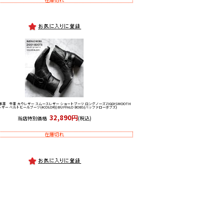
本革 牛革 カウレザー スムースレザー ショートブーツ ロングノーズ
ZIGGY-SMOOTH
ザー ベルトヒールブーツ(4COLOR))BUFFALO BOBS(バッファローボブズ)
32,890円
当店特別価格
(税込)
在庫切れ