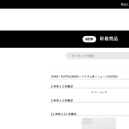
税込1
新着商品
HOME
>
BUFFALOBOBS
>
アイテム別
> シューズ(SHOES）
2 件中 1-2 件表示
ブーツ・シューズ
2 件中 1-2 件表示
11 件中 1-11 件表示