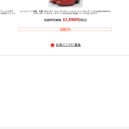
ブーツ ひざ下
ヒールブーツ 本革 牛革 カウレザー スムースレザー ショートブーツ ロングノーズ
ZIGGY-SMOOTH
 BOBS バッファ
カウレザー ベルトヒールブーツ BUFFALO BOBS バッファローボブズ
32,890円
当店特別価格
(税込)
在庫切れ