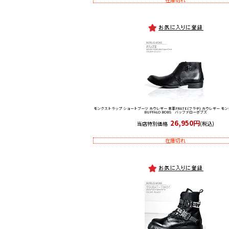
モンクストラップ ショートブーツ カウレザー 本革
FRATE(フラテ) カウレザー モ
BUFFALO BOBS バッファローボブズ
26,950円
当店特別価格
(税込)
在庫切れ