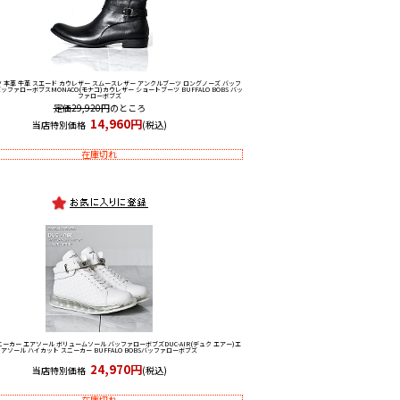
 本革 牛革 スエード カウレザー スムースレザー アンクルブーツ ロングノーズ バッフ
バッファローボブス
MONACO(モナコ)カウレザー ショートブーツ BUFFALO BOBS バッ
ファローボブズ
定価29,920円
のところ
14,960円
当店特別価格
(税込)
在庫切れ
ニーカー エアソール ボリュームソール バッファローボブズ
DUC-AIR(デュク エアー)エ
アソール ハイカット スニーカー BUFFALO BOBSバッファローボブズ
24,970円
当店特別価格
(税込)
在庫切れ