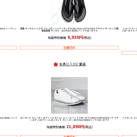
INSOLE シークレッ
草履 サンダル いぐさず スリッポン シャワーサンダル
IXAZ-ECO LEATHER(イグサズ-レザールック)新
ショートブーツ
感覚草履 サンダル BUFFALO BOBS バッファローボブズ
ァローボブズ 
6,930円
当店特別価格
(税込)
在庫切れ
ALO BOBS バッフ
ローカット スニーカー エアソール ボリュームソール バッファローボブズ
DAD STAR-AIR(ダッド スタ
ハイカット ス
ー-エアー)エアソール ローカット スニーカー BUFFALO BOBSバッファローボブズ
21,890円
当店特別価格
(税込)
在庫切れ