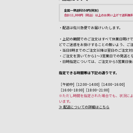
全国一律送料550円(税別)
合計11,000円（税込）以上のお買い上げで送料無
・配送は佐川急便でお届けいたします。
・上記の期間でのご注文はすべて休業日明けで
どでご迷惑をお掛けすることの無いよう、ご
・当日8時までのご注文以降は翌日のご注文対
・ご注文を頂いてから1～3営業日での発送と
・日時指定については、ご注文から5営業日後
指定できる時間帯は下記の通りです。
［午前中]［12:00~14:00]［14:00~16:00]
［16:00~18:00]［18:00~21:00]
※ただし時間を指定された場合でも、状況に
います。
≫ 配送についての詳細はこちら