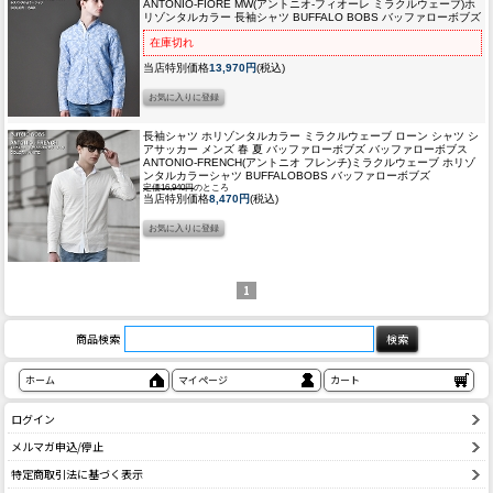
ANTONIO-FIORE MW(アントニオ-フィオーレ ミラクルウェーブ)ホ
リゾンタルカラー 長袖シャツ BUFFALO BOBS バッファローボブズ
在庫切れ
当店特別価格
13,970円
(税込)
長袖シャツ ホリゾンタルカラー ミラクルウェーブ ローン シャツ シ
アサッカー メンズ 春 夏 バッファローボブズ バッファローボブス
ANTONIO-FRENCH(アントニオ フレンチ)ミラクルウェーブ ホリゾ
ンタルカラーシャツ BUFFALOBOBS バッファローボブズ
定価16,940円
のところ
当店特別価格
8,470円
(税込)
1
商品検索
ホーム
マイページ
カート
ログイン
メルマガ申込/停止
特定商取引法に基づく表示