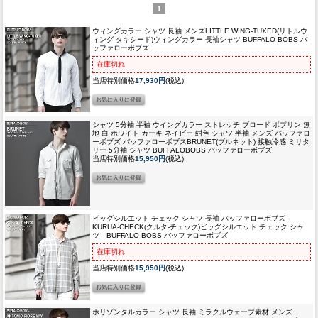
1
ウィングカラー シャツ 長袖 メンズ
LITTLE WING-TUXED(リトルウ
ィング-タキシード)ウィングカラー 長袖シャツ BUFFALO BOBS バ
ッファローボブズ
在庫切れ
当店特別価格
17,930円
(税込)
シャツ 5分袖 半袖 ウイングカラー ストレッチ ブロード ポプリン 無
地 白 ホワイト カーキ ネイビー 紺色 シャツ 半袖 メンズ バッファロ
ーボブズ バッファローボブス
BRUNET(ブルネット) 接触冷感 ミリタ
リー 5分袖 シャツ BUFFALOBOBS バッファローボブズ
当店特別価格
15,950円
(税込)
ビッグシルエット チェック シャツ 長袖 バッファローボブズ
KURUA-CHECK(クルタ-チェック)ビッグシルエット チェック シャ
ツ BUFFALO BOBS バッファローボブズ
在庫切れ
当店特別価格
15,950円
(税込)
ホリゾンタルカラー シャツ 長袖 ミラクルウェーブ素材 メンズ