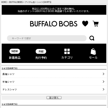
HOME
>
BUFFALOBOBS
>
アイテム別
> シャツ(SHIRTS)
税込11,000円以上のご注文で送料無料。
当店のポイントはBUFFALO BOBS 実店舗でもお使いいただけます。
カテゴリ
セール
先行予約
新着商品
シャツ(SHIRTS)
長袖シャツ
半袖シャツ
ドレスシャツ
並び替え
シャツ(SHIRTS)