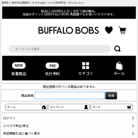
HOME
>
BUFFALOBOBS
>
アイテム別
>
シャツ(SHIRTS)
> ドレスシャツ
税込11,000円以上のご注文で送料無料。
当店のポイントはBUFFALO BOBS 実店舗でもお使いいただけます。
カテゴリ
セール
先行予約
新着商品
現在登録されている商品はありません
商品検索
ホーム
マイページ
カート
ログイン
メルマガ申込/停止
特定商取引法に基づく表示