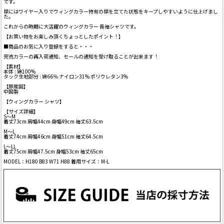
です。
襟にはワイヤー入りでウィングカラー特有の襟を立てた状態をキープしやすいように仕上げまし
た。
これからの時期に大活躍のウィングカラー 長袖シャツです。
【お買い物をお楽しみ頂くちょっとしたポイント！】
■商品のお気に入り登録をすると・・・
完売カラーの再入荷通知、セールの通知を受け取ることが出来ます！
【素材】
本体 : 綿100%
タック生地部分 : 綿66％ ナイロン31% ポリウレタン3%
【原産国】
中国製
【ウィングカラー シャツ】
【サイズ詳細】
S～M
着丈73cm 肩幅44cm 身幅49cm 袖丈63.5cm
M～L
着丈74cm 肩幅46cm 身幅51cm 袖丈64.5cm
L～LL
着丈75cm 肩幅47.5cm 身幅53cm 袖丈65cm
MODEL：H180 B83 W71 H88 着用サイズ：M-L