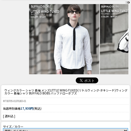
ウィングカラー シャツ 長袖 メンズ
LITTLE WING-TUXED(リトルウィング-タキシード)ウィング
カラー 長袖シャツ BUFFALO BOBS バッファローボブズ
MTB3705-01370265-01
当店特別価格
17,930円
(税込)
[ 送料込 ]
サイズ／カラー