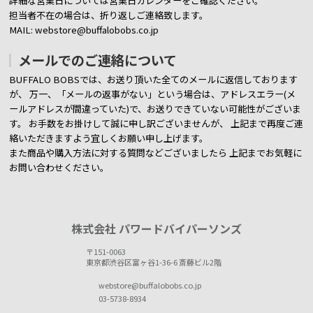
詳細な営業日については営業日カレンダーをご確認ください。
担当者不在の場合は、折り返しご連絡致します。
MAIL: webstore@buffalobobs.co.jp
メールでのご連絡について
BUFFALO BOBSでは、お送り頂いた全てのメールに返信しております
が、
万一、「メールの返事がない」という場合は、アドレスエラー(メ
ールアドレスが間違っていた)で、お送りできていない可能性がございま
す。
お手数をお掛けして誠に申し訳ございませんが、 上記まで再度ご連
絡いただきますよう宜しくお願い申し上げます。
また商品や購入方法に対する質問などございましたら
上記までお気軽に
お問い合わせください。
株式会社 パワードバイパーソンズ
〒151-0063
東京都渋谷区富ヶ谷1-36-6 斎藤ビル2階
webstore@buffalobobs.co.jp
03-5738-8934