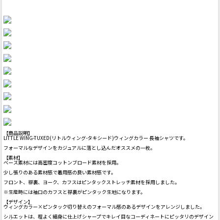
【商品説明】
LITTLE WING-TUXED(リトルウィング-タキシード)ウィングカラー 長袖シャツです。
フォーマルなデザインをカジュアルに落とし込んだオススメの一枚。
【素材】
ベース素材には高密度コットンブロード素材を採用。
少し張りのある素材感で着用感の良い素材感です。
フロント、襟裏、ヨーク、カフスはピンタックストレッチ素材を採用しました。
※生産時には袖口のカフスと襟裏がピンタック生地になります。
【デザイン】
ウィングカラー×ピンタック切り替えのフォーマル感のあるデザインをアレンジしました。
シルエットは、程よく細身に仕上げシャープでキレイ目なコーディネートにピッタリのデザイン