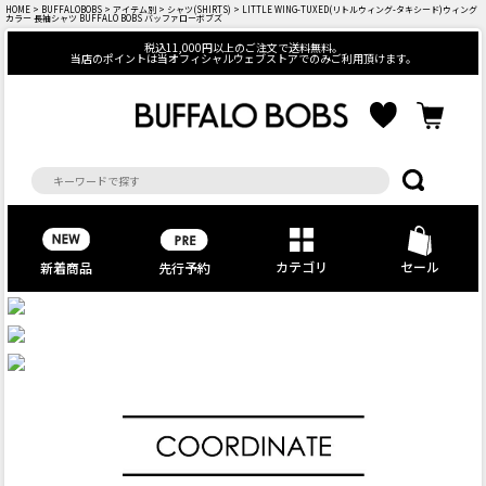
HOME
>
BUFFALOBOBS
>
アイテム別
>
シャツ(SHIRTS)
> LITTLE WING-TUXED(リトルウィング-タキシード)ウィング
カラー 長袖シャツ BUFFALO BOBS バッファローボブズ
税込11,000円以上のご注文で送料無料。
当店のポイントは当オフィシャルウェブストアでのみご利用頂けます。
カテゴリ
セール
先行予約
新着商品