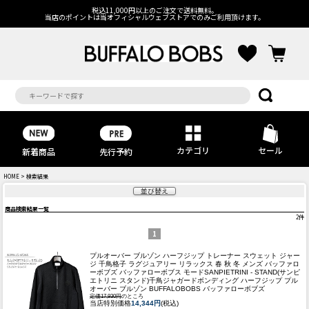
税込11,000円以上のご注文で送料無料。
当店のポイントは当オフィシャルウェブストアでのみご利用頂けます。
カテゴリ
セール
先行予約
新着商品
HOME
> 検索結果
並び替え
商品検索結果一覧
2
件
1
プルオーバー ブルゾン ハーフジップ トレーナー スウェット ジャー
ジ 千鳥格子 ラグジュアリー リラックス 春 秋 冬 メンズ バッファロ
ーボブズ バッファローボブス モード
SANPIETRINI - STAND(サンピ
エトリニ スタンド)千鳥ジャガードボンディング ハーフジップ プル
オーバー ブルゾン BUFFALOBOBS バッファローボブズ
定価17,930円
のところ
当店特別価格
14,344円
(税込)