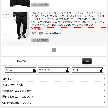
ジョガーパンツ イージーパンツ トラックパンツ リラックス ジャー
ジ ボンディング ダンボールニット メンズファッション バッファロ
ーボブズ バッファローボブス 黒 白 ブラック
SANPIETRINI -
PANTS(サンピエトリニ パンツ)千鳥ジャガードボンディング イージ
ー ジョガーパンツ BUFFALO BOBS バッファローボブズ
在庫切れ
当店特別価格
15,950円
(税込)
1
商品検索
ホーム
マイページ
カート
ログイン
メルマガ申込/停止
特定商取引法に基づく表示
送料とお支払い方法について
個人情報の取扱いについて