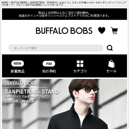
HOME
>
BUFFALOBOBS
> SANPIETRINI - STAND(サンピエトリニ スタンド)千鳥ジャガードボンディング ハーフジップ
プルオーバー ブルゾン BUFFALOBOBS バッファローボブズ
税込11,000円以上のご注文で送料無料。
当店のポイントは当オフィシャルウェブストアでのみご利用頂けます。
カテゴリ
セール
先行予約
新着商品