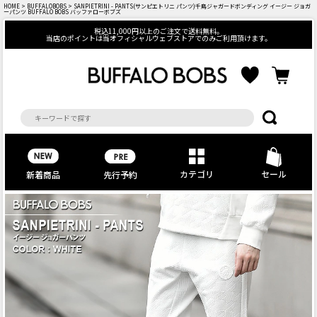
HOME
>
BUFFALOBOBS
> SANPIETRINI - PANTS(サンピエトリニ パンツ)千鳥ジャガードボンディング イージー ジョガ
ーパンツ BUFFALO BOBS バッファローボブズ
税込11,000円以上のご注文で送料無料。
当店のポイントは当オフィシャルウェブストアでのみご利用頂けます。
カテゴリ
セール
先行予約
新着商品