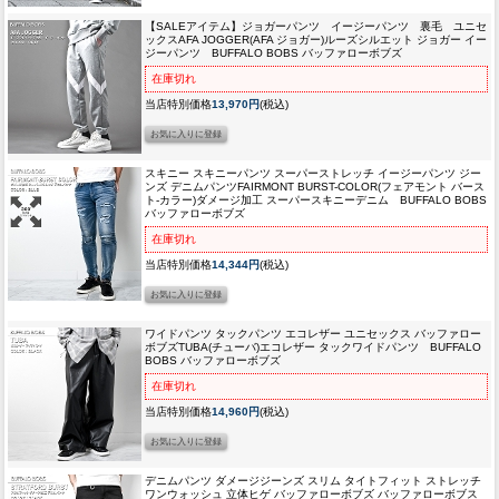
【SALEアイテム】ジョガーパンツ イージーパンツ 裏毛 ユニセ
ックス
AFA JOGGER(AFA ジョガー)ルーズシルエット ジョガー イー
ジーパンツ BUFFALO BOBS バッファローボブズ
在庫切れ
当店特別価格
13,970円
(税込)
スキニー スキニーパンツ スーパーストレッチ イージーパンツ ジー
ンズ デニムパンツ
FAIRMONT BURST-COLOR(フェアモント バース
ト-カラー)ダメージ加工 スーパースキニーデニム BUFFALO BOBS
バッファローボブズ
在庫切れ
当店特別価格
14,344円
(税込)
ワイドパンツ タックパンツ エコレザー ユニセックス バッファロー
ボブズ
TUBA(チューバ)エコレザー タックワイドパンツ BUFFALO
BOBS バッファローボブズ
在庫切れ
当店特別価格
14,960円
(税込)
デニムパンツ ダメージジーンズ スリム タイトフィット ストレッチ
ワンウォッシュ 立体ヒゲ バッファローボブズ バッファローボブス