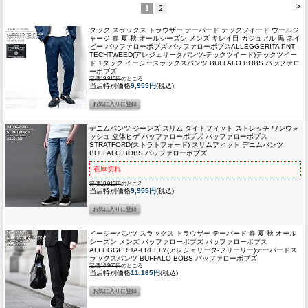
>
1
2
タック スラックス トラウザー テーパード テックツイード ウールジ
ャージ 春 夏 秋 オールシーズン メンズ キレイ目 カジュアル 黒 ネイ
ビー バッファローボブズ バッファローボブス
ALLEGGERITA PNT -
TECHTWEED(アレジェリータパンツ-テックツイード)テックツイー
ド 1タック イージースラックスパンツ BUFFALO BOBS バッファロ
ーボブズ
定価19,910円
のところ
当店特別価格
9,955円
(税込)
デニムパンツ ジーンズ スリム タイトフィット ストレッチ ワンウォ
ッシュ 立体ヒゲ バッファローボブズ バッファローボブス
STRATFORD(ストラトフォード) スリムフィット デニムパンツ
BUFFALO BOBS バッファローボブズ
在庫切れ
定価19,910円
のところ
当店特別価格
9,955円
(税込)
イージーパンツ スラックス トラウザー テーパード 春 夏 秋 オール
シーズン メンズ バッファローボブズ バッファローボブス
ALLEGGERITA-FREELY(アレジェリータ-フリーリー)テーパードス
ラックスパンツ BUFFALO BOBS バッファローボブズ
定価14,960円
のところ
当店特別価格
11,165円
(税込)