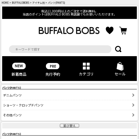
HOME
>
BUFFALOBOBS
>
アイテム別
> パンツ(PANTS)
税込11,000円以上のご注文で送料無料。
当店のポイントはBUFFALO BOBS 実店舗でもお使いいただけます。
カテゴリ
セール
先行予約
新着商品
パンツ(PANTS)
デニムパンツ
ショーツ・クロップドパンツ
その他パンツ
並び替え
パンツ(PANTS)