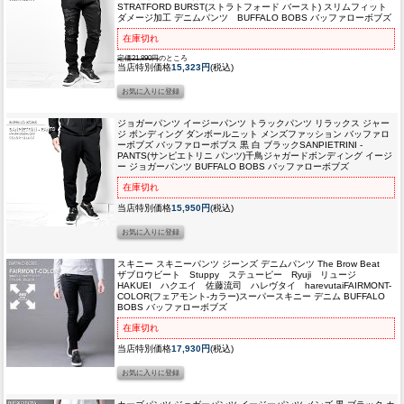
STRATFORD BURST(ストラトフォード バースト) スリムフィット
ダメージ加工 デニムパンツ BUFFALO BOBS バッファローボブズ
在庫切れ
定価21,890円
のところ
当店特別価格
15,323円
(税込)
ジョガーパンツ イージーパンツ トラックパンツ リラックス ジャー
ジ ボンディング ダンボールニット メンズファッション バッファロ
ーボブズ バッファローボブス 黒 白 ブラック
SANPIETRINI -
PANTS(サンピエトリニ パンツ)千鳥ジャガードボンディング イージ
ー ジョガーパンツ BUFFALO BOBS バッファローボブズ
在庫切れ
当店特別価格
15,950円
(税込)
スキニー スキニーパンツ ジーンズ デニムパンツ The Brow Beat
ザブロウビート Stuppy ステューピー Ryuji リュージ
HAKUEI ハクエイ 佐藤流司 ハレヴタイ harevutai
FAIRMONT-
COLOR(フェアモント-カラー)スーパースキニー デニム BUFFALO
BOBS バッファローボブズ
在庫切れ
当店特別価格
17,930円
(税込)