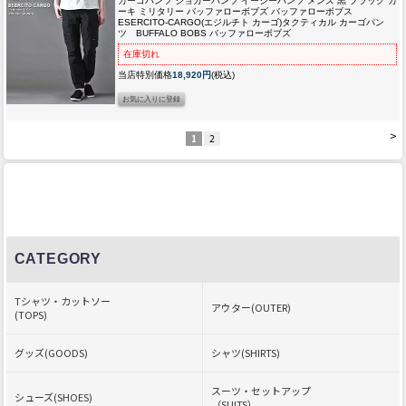
カーゴパンツ ジョガーパンツ イージーパンツ メンズ 黒 ブラック カ
ーキ ミリタリー バッファローボブズ バッファローボブス
ESERCITO-CARGO(エジルチト カーゴ)タクティカル カーゴパン
ツ BUFFALO BOBS バッファローボブズ
在庫切れ
当店特別価格
18,920円
(税込)
>
1
2
CATEGORY
Tシャツ・カットソー
アウター(OUTER)
(TOPS)
グッズ(GOODS)
シャツ(SHIRTS)
スーツ・セットアップ
シューズ(SHOES)
（SUITS）