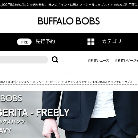
1,000円以上のご注文で送料無料。
当店のポイントは当オフィシャルウェブストアでのみご利用頂け
先行予約
カテゴリ
# 新作シューズ
# 新作レザージ
GERITA-FREELY(アレジェリータ-フリーリー)テーパードスラックスパンツ BUFFALO BOBS バッファローボブズ