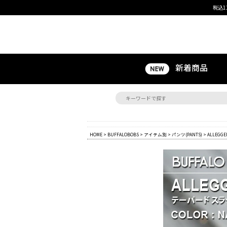
税込1
新着商品
HOME
>
BUFFALOBOBS
>
アイテム別
>
パンツ(PANTS)
> ALLEG