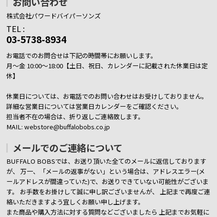
お問い合わせ
株式会社パワードバイパーソンズ
TEL :
03-5738-8934
お電話でのお問合せは下記の時間帯にお願いします。
月～金 10:00～18:00【土日、祝日、カレンダーに記載された休業日は定
休】
休業日については、お電話でのお問い合わせはお受けしておりません。
詳細な営業日については営業日カレンダーをご確認ください。
担当者不在の場合は、折り返しご連絡致します。
MAIL: webstore@buffalobobs.co.jp
メールでのご連絡について
BUFFALO BOBSでは、お送り頂いた全てのメールに返信しております
が、
万一、「メールの返事がない」という場合は、アドレスエラー(メ
ールアドレスが間違っていた)で、お送りできていない可能性がございま
す。
お手数をお掛けして誠に申し訳ございませんが、 上記まで再度ご連
絡いただきますよう宜しくお願い申し上げます。
また商品や購入方法に対する質問などございましたら
上記までお気軽に