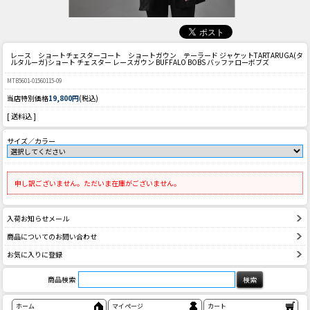
レース ショートチェスターコート ショートガウン テーラード ジャケット
TARTARUGA(タ
ルタルーガ)ショート チェスター レースガウン BUFFALO BOBS バッファローボブズ
MTB5601-01560115-09
当店特別価格
19,800円
(税込)
[ 送料込 ]
サイズ／カラー
申し訳ございません。ただいま在庫がございません。
入荷お知らせメール
商品についてのお問い合わせ
お気に入りに登録
商品検索
ホーム
マイページ
カート