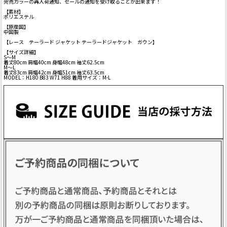
完売カラーの再入荷通知、セールの通知を受け取ることが出来ます！
【素材】
ポリエステル
【原産国】
中国製
【レース テーラード ジャケット テーラードジャケット ガウン】
【サイズ詳細】
S～M
着丈80cm 肩幅40cm 身幅48cm 袖丈62.5cm
M～L
着丈83cm 肩幅42cm 身幅51cm 袖丈63.5cm
MODEL：H180 B83 W71 H88 着用サイズ：M-L