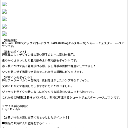
【商品説明】
BUFFALO BOBS(バッファローボブズ)TARTARUGA(タルタルーガ)ショート チェスター レースガ
ウンです。
【素材のポイント】
通気性のよくデザイン性の高い薄手のレース素材を採用。
柔らかくさらっとした着用感のよい生地感もポイントです。
春～秋にかけて長く着用頂ける様、少し薄手の素材で軽量に仕立てました
シワを気にせず携帯できるのでこれからの季節にピッタリです。
【デザインのポイント】
衿はテーラードカラーを採用、素材を活かしたシンプルなデザイン。
丈はミドル丈で着回しのしやすさにもこだわりました。
ジャケットライクな着こなしにピッタリな細身なシルエットも魅力です。
これからの時期に1着持っていると、非常に重宝するショート チェスター レースガウンです。
※サイズ表記の目安
1-2/S-M 2-3/M-L
【お買い物をお楽しみ頂くちょっとしたポイント！】
■商品のお気に入り登録をすると・・・