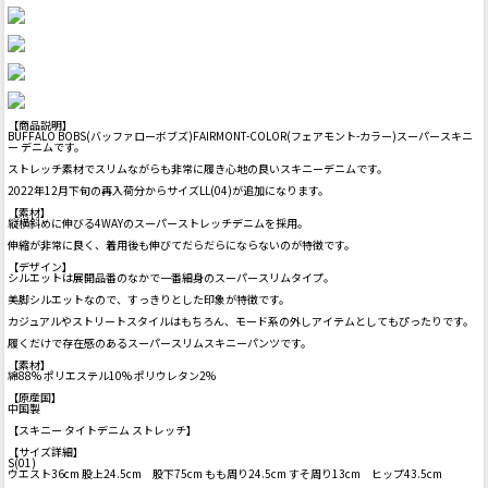
【商品説明】
BUFFALO BOBS(バッファローボブズ)FAIRMONT-COLOR(フェアモント-カラー)スーパースキニ
ー デニムです。
ストレッチ素材でスリムながらも非常に履き心地の良いスキニーデニムです。
2022年12月下旬の再入荷分からサイズLL(04)が追加になります。
【素材】
縦横斜めに伸びる4WAYのスーパーストレッチデニムを採用。
伸縮が非常に良く、着用後も伸びてだらだらにならないのが特徴です。
【デザイン】
シルエットは展開品番のなかで一番細身のスーパースリムタイプ。
美脚シルエットなので、すっきりとした印象が特徴です。
カジュアルやストリートスタイルはもちろん、モード系の外しアイテムとしてもぴったりです。
履くだけで存在感のあるスーパースリムスキニーパンツです。
【素材】
綿88% ポリエステル10% ポリウレタン2%
【原産国】
中国製
【スキニー タイトデニム ストレッチ】
【サイズ詳細】
S(01)
ウエスト36cm 股上24.5cm 股下75cm もも周り24.5cm すそ周り13cm ヒップ43.5cm