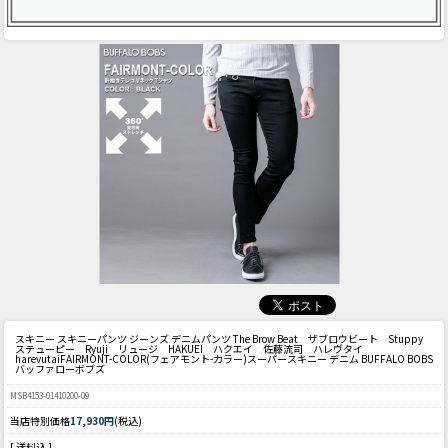
スキニー スキニーパンツ ジーンズ デニムパンツ The Brow Beat ザブロウビート Stuppy
ステューピー Ryuji リュージ HAKUEI ハクエイ 佐藤流司 ハレヴタイ
harevutai
FAIRMONT-COLOR(フェアモント-カラー)スーパースキニー デニム BUFFALO BOBS
バッファローボブズ
MSB4153-01410200-09
当店特別価格
17,930円
(税込)
[ 送料込 ]