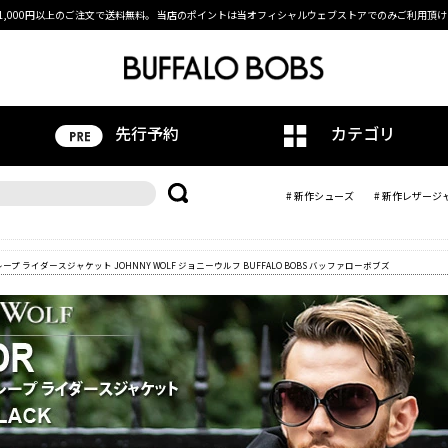
1,000円以上のご注文で送料無料。
当店のポイントは当オフィシャルウェブストアでのみご利用頂け
先行予約
カテゴリ
# 新作シューズ
# 新作レザージ
レープ ライダースジャケット JOHNNY WOLF ジョニーウルフ BUFFALO BOBS バッファローボブズ