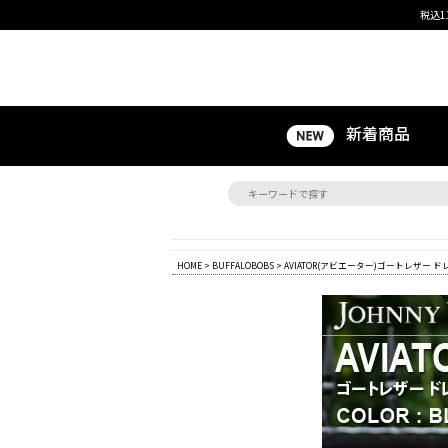
税込1
新着商品
HOME
>
BUFFALOBOBS
> AVIATOR(アビエーター)ゴートレザー ド