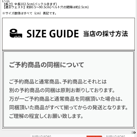
L～LL
【長さ】全長102.5cm(バックル含まず)
【適正ウェスト】約80.5～90.5cm(ベルト穴の間隔は約2.5cm)
※サイズ数値はすべて（cm）表記です。