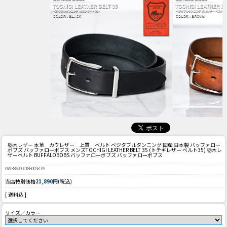
栃木レザー 本革 カウレザー 上質 ベルト ベジタブルタンニング 国産 日本製 バッファロー
ボブズ バッファローボブス メンズ
TOCHIGI LEATHER BELT 35 (トチギレザー ベルト35) 栃木レ
ザーベルト BUFFALOBOBS バッファローボブズ バッファローボブス
OWB8609-01860058-09
当店特別価格
21,890円
(税込)
[ 送料込 ]
サイズ／カラー