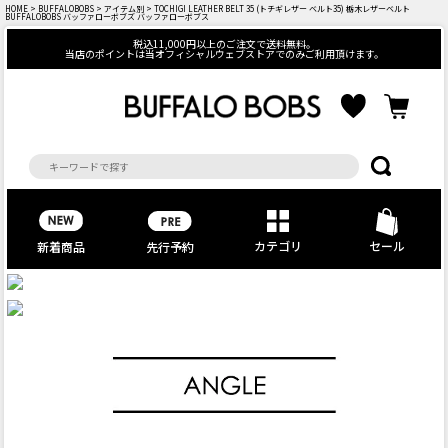
HOME
>
BUFFALOBOBS
>
アイテム別
> TOCHIGI LEATHER BELT 35 (トチギレザー ベルト35) 栃木レザーベルト
BUFFALOBOBS バッファローボブズ バッファローボブス
税込11,000円以上のご注文で送料無料。
当店のポイントは当オフィシャルウェブストアでのみご利用頂けます。
カテゴリ
セール
先行予約
新着商品