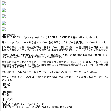
【商品説明】
BUFFALO BOBS バッファローボブズ の TOCHIGI LEATHER35 栃木レザーベルト です。
日本のトップタンナーである栃木レザー社製の重厚なカウレザーを使用したレザーベルトです。
北米産の厚みのある上質な成牛革を、栃木レザー社の国内工場にて有害な薬品を一切使わず、樹
脂からとれたミモザを使いじっくりなめした重厚で堅牢性の高い、ハードタイプのヌメ革です。
1頭から数本分しか取れない、厚みがあり、引き締まった成牛の背中側の重厚な革を使用したヌ
メ革の最上品ともいえる極上の質感が大きな特徴です。
傷や色むらなどがあるとすぐに仕上がりに響くヌメ革ですが、栃木レザー社製のカウレザーは原
皮からその後の加工まで一貫して、匠な技をもつと経験豊かな職人が携わり色むら、傷の無い最
上級のヌメ革を作り上げています。
使い込むほどに手になじみ、永くエイジングをお楽しみ頂ける一生ものといえる逸品。
ロゴ入りのオリジナルの専用BOXに入れてのお届けとなっており、大切な方へのギフトにもピッ
タリです。
【素材】
牛革
【原産国】
日本製
【サイズ】
M～L
【長さ】全長97.5cm(バックル含まず)
【適正ウェスト】約75.5～85.5cm(ベルト穴の間隔は約2.5cm)