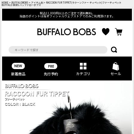
HOME
>
BUFFALOBOBS
>
アイテム別
> RACCOON FUR TIPPET(ラクーンファー ティペット)ファーティペット
BUFFALO BOBS バッファローボブズ
税込11,000円以上のご注文で送料無料。
当店のポイントは当オフィシャルウェブストアでのみご利用頂けます。
カテゴリ
セール
先行予約
新着商品