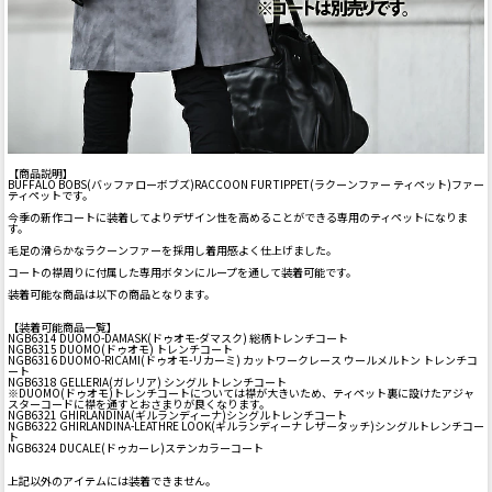
【商品説明】
BUFFALO BOBS(バッファローボブズ)RACCOON FUR TIPPET(ラクーンファー ティペット)ファー
ティペットです。
今季の新作コートに装着してよりデザイン性を高めることができる専用のティペットになりま
す。
毛足の滑らかなラクーンファーを採用し着用感よく仕上げました。
コートの襟周りに付属した専用ボタンにループを通して装着可能です。
装着可能な商品は以下の商品となります。
【装着可能商品一覧】
NGB6314 DUOMO-DAMASK(ドゥオモ-ダマスク) 総柄トレンチコート
NGB6315 DUOMO(ドゥオモ) トレンチコート
NGB6316 DUOMO-RICAMI(ドゥオモ-リカーミ) カットワークレース ウールメルトン トレンチコ
ート
NGB6318 GELLERIA(ガレリア) シングル トレンチコート
※DUOMO(ドゥオモ)トレンチコートについては襟が大きいため、ティペット裏に設けたアジャ
スターコードに襟を通すとおさまりが良くなります。
NGB6321 GHIRLANDINA(ギルランディーナ)シングルトレンチコート
NGB6322 GHIRLANDINA-LEATHRE LOOK(ギルランディーナ レザータッチ)シングルトレンチコー
ト
NGB6324 DUCALE(ドゥカーレ)ステンカラーコート
上記以外のアイテムには装着できません。