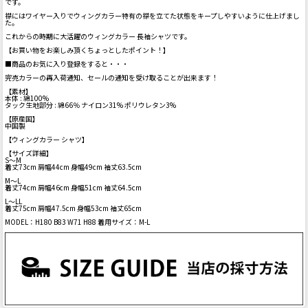
です。
襟にはワイヤー入りでウィングカラー特有の襟を立てた状態をキープしやすいように仕上げまし
た。
これからの時期に大活躍のウィングカラー 長袖シャツです。
【お買い物をお楽しみ頂くちょっとしたポイント！】
■商品のお気に入り登録をすると・・・
完売カラーの再入荷通知、セールの通知を受け取ることが出来ます！
【素材】
本体 : 綿100%
タック生地部分 : 綿66％ ナイロン31% ポリウレタン3%
【原産国】
中国製
【ウィングカラー シャツ】
【サイズ詳細】
S～M
着丈73cm 肩幅44cm 身幅49cm 袖丈63.5cm
M～L
着丈74cm 肩幅46cm 身幅51cm 袖丈64.5cm
L～LL
着丈75cm 肩幅47.5cm 身幅53cm 袖丈65cm
MODEL：H180 B83 W71 H88 着用サイズ：M-L