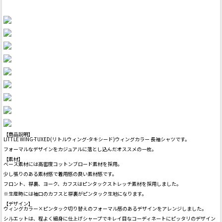
【商品説明】
LITTLE WING-TUXED(リトルウィング-タキシード)ウィングカラー 長袖シャツです。
フォーマルなデザインをカジュアルに落とし込んだオススメの一枚。
【素材】
ベース素材には高密度コットンブロード素材を採用。
少し張りのある素材感で着用感の良い素材感です。
フロント、襟裏、ヨーク、カフスはピンタックストレッチ素材を採用しました。
※生産時には袖口のカフスと襟裏がピンタック生地になります。
【デザイン】
ウィングカラー×ピンタック切り替えのフォーマル感のあるデザインをアレンジしました。
シルエットは、程よく細身に仕上げシャープでキレイ目なコーディネートにピッタリのデザイン