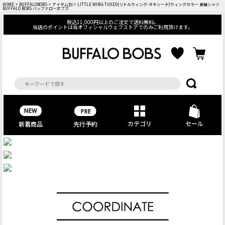
HOME
>
BUFFALOBOBS
>
アイテム別
> LITTLE WING-TUXED(リトルウィング-タキシード)ウィングカラー 長袖シャツ
BUFFALO BOBS バッファローボブズ
税込11,000円以上のご注文で送料無料。
当店のポイントは当オフィシャルウェブストアでのみご利用頂けます。
カテゴリ
セール
先行予約
新着商品