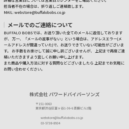
詳細な営業日については営業日カレンダーをご確認ください。
担当者不在の場合は、折り返しご連絡致します。
MAIL: webstore@buffalobobs.co.jp
メールでのご連絡について
BUFFALO BOBSでは、お送り頂いた全てのメールに返信しております
が、
万一、「メールの返事がない」という場合は、アドレスエラー(メ
ールアドレスが間違っていた)で、お送りできていない可能性がございま
す。
お手数をお掛けして誠に申し訳ございませんが、 上記まで再度ご連
絡いただきますよう宜しくお願い申し上げます。
また商品や購入方法に対する質問などございましたら
上記までお気軽に
お問い合わせください。
株式会社 パワードバイパーソンズ
〒151-0063
東京都渋谷区富ヶ谷1-36-6 斎藤ビル2階
webstore@buffalobobs.co.jp
03-5738-8934