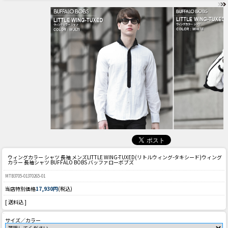
ウィングカラー シャツ 長袖 メンズ
LITTLE WING-TUXED(リトルウィング-タキシード)ウィング
カラー 長袖シャツ BUFFALO BOBS バッファローボブズ
MTB3705-01370265-01
当店特別価格
17,930円
(税込)
[ 送料込 ]
サイズ／カラー