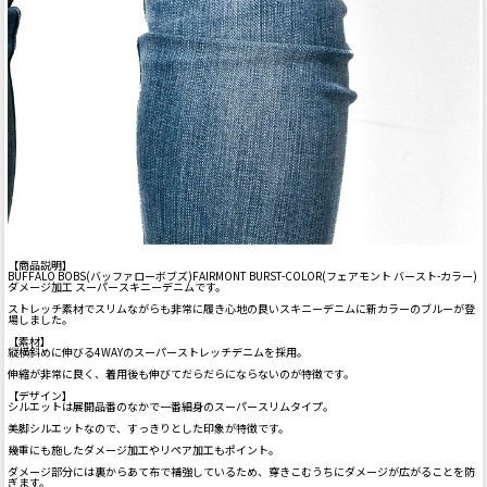
【商品説明】
BUFFALO BOBS(バッファローボブズ)FAIRMONT BURST-COLOR(フェアモント バースト-カラー)
ダメージ加工 スーパースキニーデニムです。
ストレッチ素材でスリムながらも非常に履き心地の良いスキニーデニムに新カラーのブルーが登
場しました。
【素材】
縦横斜めに伸びる4WAYのスーパーストレッチデニムを採用。
伸縮が非常に良く、着用後も伸びてだらだらにならないのが特徴です。
【デザイン】
シルエットは展開品番のなかで一番細身のスーパースリムタイプ。
美脚シルエットなので、すっきりとした印象が特徴です。
幾重にも施したダメージ加工やリペア加工もポイント。
ダメージ部分には裏からあて布で補強しているため、穿きこむうちにダメージが広がることを防
ぎます。