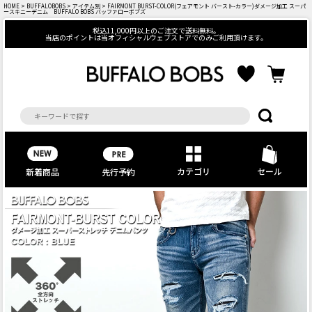
HOME
>
BUFFALOBOBS
>
アイテム別
> FAIRMONT BURST-COLOR(フェアモント バースト-カラー)ダメージ加工 スーパ
ースキニーデニム BUFFALO BOBS バッファローボブズ
税込11,000円以上のご注文で送料無料。
当店のポイントは当オフィシャルウェブストアでのみご利用頂けます。
カテゴリ
セール
先行予約
新着商品