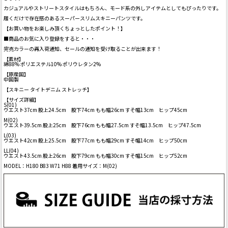
カジュアルやストリートスタイルはもちろん、モード系の外しアイテムとしてもぴったりです。
履くだけで存在感のあるスーパースリムスキニーパンツです。
【お買い物をお楽しみ頂くちょっとしたポイント！】
■商品のお気に入り登録をすると・・・
完売カラーの再入荷通知、セールの通知を受け取ることが出来ます！
【素材】
綿88% ポリエステル10% ポリウレタン2%
【原産国】
中国製
【スキニー タイトデニム ストレッチ】
【サイズ詳細】
S(01)
ウエスト37cm 股上24.5cm 股下74cm もも幅26cm すそ幅13cm ヒップ45cm
M(02)
ウエスト39.5cm 股上25cm 股下76cm もも幅27.5cm すそ幅13.5cm ヒップ47.5cm
L(03)
ウエスト42cm 股上25.5cm 股下77cm もも幅29cm すそ幅14cm ヒップ50cm
LL(04)
ウエスト43.5cm 股上26cm 股下79cm もも幅30cm すそ幅15cm ヒップ52cm
MODEL：H180 B83 W71 H88 着用サイズ：M(02)