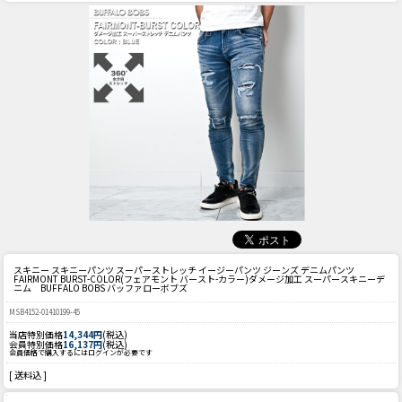
スキニー スキニーパンツ スーパーストレッチ イージーパンツ ジーンズ デニムパンツ
FAIRMONT BURST-COLOR(フェアモント バースト-カラー)ダメージ加工 スーパースキニーデ
ニム BUFFALO BOBS バッファローボブズ
MSB4152-01410199-45
当店特別価格
14,344円
(税込)
会員特別価格
16,137円
(税込)
会員価格で購入するにはログインが必要です
[ 送料込 ]