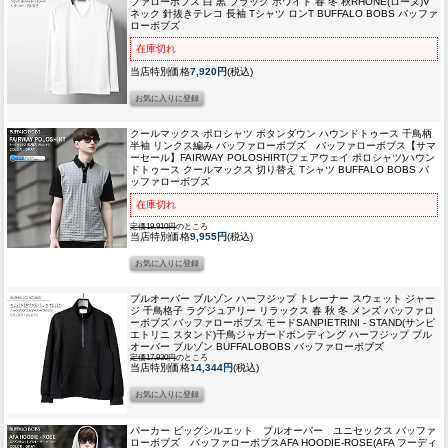
ファローボブス 白 黒 ブラック ホワイト 春 冬 秋
RHONE(ローヌ)V
ネック 針抜きテレコ 長袖 Tシャツ ロンT BUFFALO BOBS バッファ
ローボブズ
在庫切れ
当店特別価格
7,920円
(税込)
クールマックス ポロシャツ ボタンダウン ハウンドトゥース 千鳥柄
半袖 リンクス編み バッファローボブズ バッファローボブス
【サマ
ーセール】FAIRWAY POLOSHIRT(フェアウェイ ポロシャツ)ハウン
ドトゥース クールマックス 切り替え Tシャツ BUFFALO BOBS バ
ッファローボブズ
在庫切れ
定価19,910円
のところ
当店特別価格
9,955円
(税込)
プルオーバー ブルゾン ハーフジップ トレーナー スウェット ジャー
ジ 千鳥格子 ラグジュアリー リラックス 春 秋 冬 メンズ バッファロ
ーボブズ バッファローボブス モード
SANPIETRINI - STAND(サンピ
エトリニ スタンド)千鳥ジャガードボンディング ハーフジップ プル
オーバー ブルゾン BUFFALOBOBS バッファローボブズ
定価17,930円
のところ
当店特別価格
14,344円
(税込)
パーカー ビッグシルエット プルオーバー ユニセックス バッファ
ローボブズ バッファローボブス
AFA HOODIE-ROSE(AFA フーディ