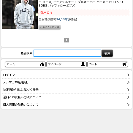
ー-ローズ) ビッグシルエット プルオーバー パーカー BUFFALO
BOBS バッファローボブズ
在庫切れ
当店特別価格
14,960円
(税込)
1
商品検索
ホーム
マイページ
カート
ログイン
メルマガ申込/停止
特定商取引法に基づく表示
送料とお支払い方法について
個人情報の取扱いについて