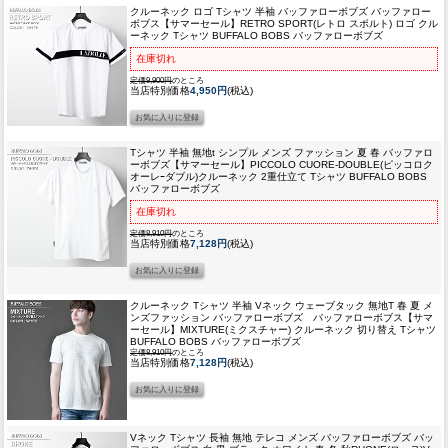
クルーネック ロゴ Tシャツ 半袖 バッファローボブズ バッファロー
ボブス
【サマーセール】RETRO SPORT(レトロ スポルト) ロゴ クル
ーネック Tシャツ BUFFALO BOBS バッファローボブズ
在庫切れ
定価9,900円
のところ
当店特別価格
4,950円
(税込)
Tシャツ 半袖 無地t シンプル メンズ ファッション 夏 春 バッファロ
ーボブズ
【サマーセール】PICCOLO CUORE-DOUBLE(ピッコロク
オーレｰダブル)クルーネック 2重仕立て Tシャツ BUFFALO BOBS
バッファローボブズ
在庫切れ
定価8,910円
のところ
当店特別価格
7,128円
(税込)
クルーネック Tシャツ 半袖 Vネック ウェーブタック 無地T 春 夏 メ
ンズファッション バッファローボブズ バッファローボブス
【サマ
ーセール】MIXTURE(ミクスチャー) クルーネック 切り替え Tシャツ
BUFFALO BOBS バッファローボブズ
定価8,910円
のところ
当店特別価格
7,128円
(税込)
Vネック Tシャツ 長袖 無地 テレコ メンズ バッファローボブズ バッ