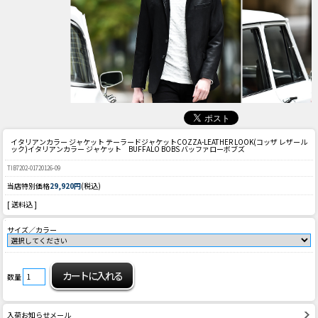
イタリアンカラー ジャケット テーラードジャケット
COZZA-LEATHER LOOK(コッザ レザール
ック)イタリアンカラー ジャケット BUFFALO BOBS バッファローボブズ
TIB7202-01720126-09
当店特別価格
29,920円
(税込)
[ 送料込 ]
サイズ／カラー
数量
入荷お知らせメール