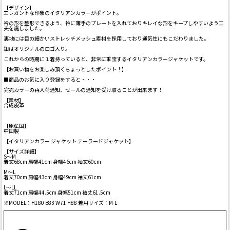
【デザイン】
エレガントな印象のイタリアンカラーがポイント。
衿の形を整形できるよう、衿に薄手のプレートを入れておりキレイな形をキープしやすいよう工
夫を施しました。
裏地には目の細かいストレッチメッシュ素材を採用しており通気性にもこだわりました。
釦はオリジナルのロゴ入り。
これからの時期に１着持っていると、非常に重宝するイタリアンカラージャケットです。
【お買い物をお楽しみ頂くちょっとしたポイント！】
■商品のお気に入り登録をすると・・・
完売カラーの再入荷通知、セールの通知を受け取ることが出来ます！
【素材】
合成皮革
【原産国】
中国製
【イタリアンカラー ジャケット テーラードジャケット】
【サイズ詳細】
S～M
着丈68cm 肩幅41cm 身幅46cm 袖丈60cm
M～L
着丈70cm 肩幅43cm 身幅49cm 袖丈61cm
L～LL
着丈71cm 肩幅44.5cm 身幅51cm 袖丈61.5cm
※MODEL：H180 B83 W71 H88 着用サイズ：M-L