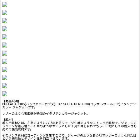
【商品説明】
BUFFALO BOBS(バッファローボブズ)COZZA-LEATHER LOOK(コッザ レザールック)イタリアン
カラー ジャケットです。
レザーのような表面感が特徴のイタリアンカラージャケット。
【素材】
ポンチ素材とは、布帛のようにハリのあるジャージ生地のようなストレッチ素材で、ジャージの
ラクチンな着心地と、布帛のようなカチッとしたイ見た目を合わせもち、生地としての耐久性も
高めの機能素材です。
そのポンチ素材にコーティングを施すことで、ジャージのような着心地でレザーのような見た目
という機能性とデザイン性を両立させています。