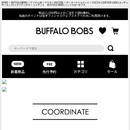
HOME
>
BUFFALOBOBS
>
アイテム別
>
アウター(OUTER)
>
テーラードジャケット
> COZZA-LEATHER LOOK(コッザ レ
ザールック)イタリアンカラー ジャケット BUFFALO BOBS バッファローボブズ
税込11,000円以上のご注文で送料無料。
当店のポイントは当オフィシャルウェブストアでのみご利用頂けます。
カテゴリ
セール
先行予約
新着商品