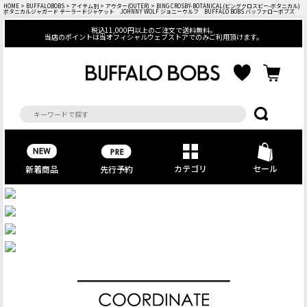
HOME
>
BUFFALOBOBS
>
アイテム別
>
アウター(OUTER)
> BING CROSBY-BOTANICAL(ビングクロスビー-ボタニカル)
ボタニカルジャガード テーラードジャケット JOHNNY WOLF ジョニーウルフ BUFFALO BOBS バッファローボブズ
税込11,000円以上のご注文で送料無料。
当店のポイントは当オフィシャルウェブストアでのみご利用頂けます。
カテゴリ
セール
先行予約
新着商品