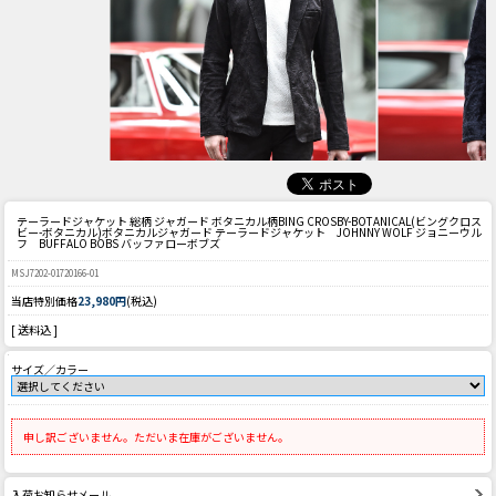
テーラードジャケット 総柄 ジャガード ボタニカル柄
BING CROSBY-BOTANICAL(ビングクロス
ビー-ボタニカル)ボタニカルジャガード テーラードジャケット JOHNNY WOLF ジョニーウル
フ BUFFALO BOBS バッファローボブズ
MSJ7202-01720166-01
当店特別価格
23,980円
(税込)
[ 送料込 ]
サイズ／カラー
申し訳ございません。ただいま在庫がございません。
入荷お知らせメール