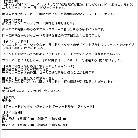
【商品説明】
JOHNNY WOLF(ジョニーウルフ)BING CROSBY-BOTANICAL(ビングクロスビー-ボタニカル)ボタ
ニカルジャガード テーラードジャケットです。
ボタニカル柄のジャガード素材がポイントの着用感のいいテーラードジャケット。
【素材の特徴】
品の良いボタニカルジャガード素材を採用しました。
柔らかで伸縮性があるのでストレスフリーで着用出来るのもポイントです。
同色の総柄ながらジャガードの独特な凹凸感で雰囲気よく仕立てました
【デザインの特徴】
シルエットは、ベーシックなテーラードジャケットのデザインを活かしつつウェストをシェイプ
し適度に細めに仕上げました。
フロントを開けていても閉めていてもきれいにラインがでるように計算されています。
カジュアル使いはもちろん、きれい目なコーディネートにも活躍する1枚となりました。
【お買い物をお楽しみ頂くちょっとしたポイント！】
■商品のお気に入り登録をすると・・・
完売カラーの再入荷通知、セールの通知を受け取ることが出来ます！
■ブランドのお気に入り登録をすると・・・
新商品や再入荷など、いち早くブランドのお得な情報を受け取ることが出来ます！
【素材】
綿73% ポリエステル24% ポリウレタン5%
【原産国】
中国製
【テーラードジャケットジャケット テーラード 総柄 ジャガード】
【サイズ詳細】
S～M
着丈69.5cm 肩幅40cm 身幅47cm 袖丈61cm
M～L
着丈71.5cm 肩幅42cm 身幅50cm 袖丈62.5cm