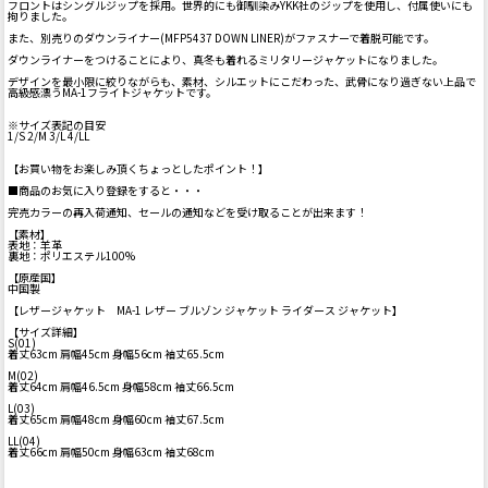
フロントはシングルジップを採用。世界的にも御馴染みYKK社のジップを使用し、付属使いにも
拘りました。
また、別売りのダウンライナー(MFP5437 DOWN LINER)がファスナーで着脱可能です。
ダウンライナーをつけることにより、真冬も着れるミリタリージャケットになりました。
デザインを最小限に絞りながらも、素材、シルエットにこだわった、武骨になり過ぎない上品で
高級感漂うMA-1フライトジャケットです。
※サイズ表記の目安
1/S 2/M 3/L 4/LL
【お買い物をお楽しみ頂くちょっとしたポイント！】
■商品のお気に入り登録をすると・・・
完売カラーの再入荷通知、セールの通知などを受け取ることが出来ます！
【素材】
表地：羊革
裏地：ポリエステル100%
【原産国】
中国製
【レザージャケット MA-1 レザー ブルゾン ジャケット ライダース ジャケット】
【サイズ詳細】
S(01)
着丈63cm 肩幅45cm 身幅56cm 袖丈65.5cm
M(02)
着丈64cm 肩幅46.5cm 身幅58cm 袖丈66.5cm
L(03)
着丈65cm 肩幅48cm 身幅60cm 袖丈67.5cm
LL(04)
着丈66cm 肩幅50cm 身幅63cm 袖丈68cm