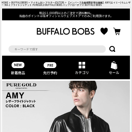
HOME
>
BUFFALOBOBS
>
アイテム別
>
アウター(OUTER)
> 【メンバーズ会員様限定特別価格】AMY(エイミー)ラムレザ
ー MA-1 フライトジャケット PUREGOLD BUFFALO BOBS バッファローボブズ BUFFALO BOBS
税込11,000円以上のご注文で送料無料。
当店のポイントは当オフィシャルウェブストアでのみご利用頂けます。
カテゴリ
セール
先行予約
新着商品