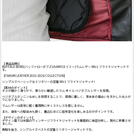
【 商品説明 】
BUFFALO BOBS(バッファローボブズ)のAMY(エイミー)ラムレザー MA-1 フライトジャケットで
す。
【TAKUMI LEATHER 2025-2026 COLLECTION】
シンプルでベーシックなミリタリーの定番 MA-1 フライトジャケット!
【素材のポイント】
キメが細かく滑らかで、柔らかい厳選したラム オイル ベジタブル レザーを採用。
ベジタブルタンニンなめしを採用することで、環境に優しく、革本来の風合いを生かした仕上が
りになりました。
ラムレザーは非常に軽く着用時に全くストレスを感じません。
また、身体への馴染みも良く、着込むほどに経年変化を楽しめるのがポイントです。
【デザインのポイント】
デザイン面では米国のヴィンテージフライトジャケットを徹底的に検証分析し、現代に昇華させ
ました。
無駄を省き、シンプルイズベストの定番ミリタリージャケットです。