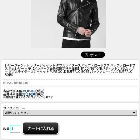
レザージャケット レザージャケット ダブルライダース バッファローボブズ バッファローボブ
ス ラムレザー 本革
【メンバーズ会員様限定特別価格】PADDINGTON(パディントン)ラムレザ
ー ダブルライダースジャケット PUREGOLD BUFFALO BOBS バッファローボブズ BUFFALO
BOBS
MFP5467-01540186-09
当店特別価格
39,050円
(税込)
会員特別価格
33,192円
(税込)
会員価格で購入するにはログインが必要です
サイズ／カラー
数量