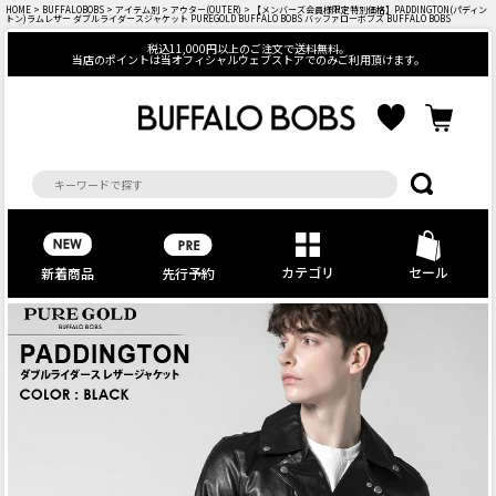
HOME
>
BUFFALOBOBS
>
アイテム別
>
アウター(OUTER)
> 【メンバーズ会員様限定特別価格】PADDINGTON(パディン
トン)ラムレザー ダブルライダースジャケット PUREGOLD BUFFALO BOBS バッファローボブズ BUFFALO BOBS
税込11,000円以上のご注文で送料無料。
当店のポイントは当オフィシャルウェブストアでのみご利用頂けます。
カテゴリ
セール
先行予約
新着商品