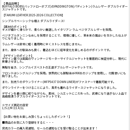
【 商品説明 】
BUFFALO BOBS(バッファローボブズ)のPADDINGTON(パディントン)ラムレザー ダブルライダー
スジャケットです。
【TAKUMI LEATHER 2025-2026 COLLECTION】
シンプルでベーシックな極上 ダブルライダース!
【素材のポイント】
キメが細かく滑らかで、柔らかい厳選したイタリアン ラム ベジタブル レザーを採用。
ベジタブルタンニンなめしを採用することで、環境に優しく、革本来の風合いを生かした仕上が
りになりました。
ラムレザーは非常に軽く着用時に全くストレスを感じません。
また、身体への馴染みも良く、着込むほどに経年変化を楽しめるのがポイントです。
【デザインのポイント】
デザイン面では英国のヴィンテージモーターサイクルジャケットを徹底的に検証分析し、現代に
昇華させました。
無駄を省き、シンプルイズベストの王道ダブルレザージャケットです。
フロントはシングルジップを採用。世界的にも御馴染みYKK社のジップを使用し、付属使いにも
拘りました。
また、別売りのダウンライナー(MFP5437 DOWN LINER)がファスナーで着脱可能です。
ダウンライナーをつけることにより、真冬も着れるライダースジャケットになりました。
デザインを最小限に絞りながらも、素材、シルエットにこだわった、武骨になり過ぎない上品で
高級感漂うダブルライダースジャケットです。
※サイズ表記の目安
1/S 2/M 3/L 4/LL
【お買い物をお楽しみ頂くちょっとしたポイント！】
■商品のお気に入り登録をすると・・・
完売カラーの再入荷通知、セールの通知などを受け取ることが出来ます！