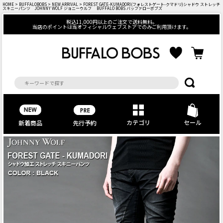
HOME
>
BUFFALOBOBS
>
NEW ARRIVAL
> FOREST GATE-KUMADORI(フォレストゲート-クマドリ)シャドウ ストレッチ
スキニーパンツ JOHNNY WOLF ジョニーウルフ BUFFALO BOBS バッファローボブズ
税込11,000円以上のご注文で送料無料。
当店のポイントは当オフィシャルウェブストアでのみご利用頂けます。
カテゴリ
セール
先行予約
新着商品