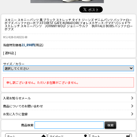
スキニー スキニーパンツ 黒 ブラック ストレッチ タイト ジーンズ デニムパンツ バッファロー
ボブズ バッファローボブス
FOREST GATE-KUMADORI(フォレストゲート-クマドリ)シャドウ
ストレッチ スキニーパンツ JOHNNY WOLF ジョニーウルフ BUFFALO BOBS バッファロー
ボブズ
MSJ4138-01410231-98
当店特別価格
21,890円
(税込)
[ 送料込 ]
サイズ／カラー
申し訳ございません。ただいま在庫がございません。
入荷お知らせメール
商品についてのお問い合わせ
お気に入りに登録
商品検索
ホーム
マイページ
カート