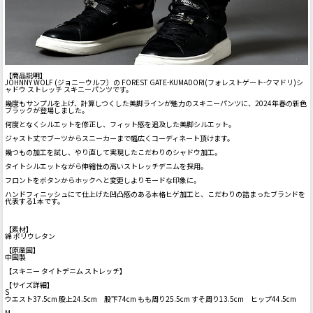
【商品説明】
JOHNNY WOLF (ジョニーウルフ）の FOREST GATE-KUMADORI(フォレストゲート-クマドリ)シ
ャドウ ストレッチ スキニーパンツです。
幾度もサンプルを上げ、計算しつくした美脚ラインが魅力のスキニーパンツに、2024年春の新色
ブラックが登場しました。
何度となくシルエットを修正し、フィット感を追及した美脚シルエット。
ジャスト丈でブーツからスニーカーまで幅広くコーディネート頂けます。
幾つもの加工を試し、やり直して実現したこだわりのシャドウ加工。
タイトシルエットながら伸縮性の高いストレッチデニムを採用。
フロントをボタンからホックへと変更しよりモードな印象に。
ハンドフィニッシュにて仕上げた凹凸感のある本格ヒゲ加工と、こだわりの詰まったブランドを
代表する1本です。
【素材】
綿 ポリウレタン
【原産国】
中国製
【スキニー タイトデニム ストレッチ】
【サイズ詳細】
S
ウエスト37.5cm 股上24.5cm 股下74cm もも周り25.5cm すそ周り13.5cm ヒップ44.5cm
M