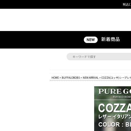
税込1
新着商品
HOME
>
BUFFALOBOBS
>
NEW ARRIVAL
> COZZA(コッザ)シープレ