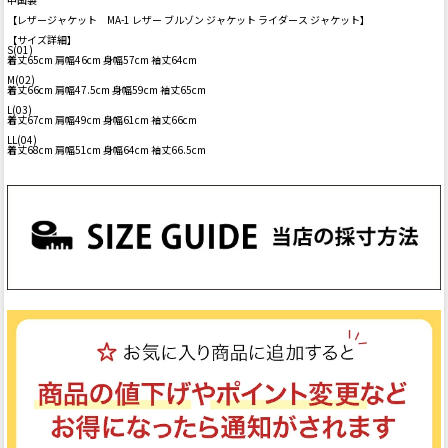
【レザージャケット MA-1 レザー ブルゾン ジャケット ライダース ジャケット】
【サイズ詳細】
S(01)
着丈65cm 肩幅46cm 身幅57cm 袖丈64cm
M(02)
着丈66cm 肩幅47.5cm 身幅59cm 袖丈65cm
L(03)
着丈67cm 肩幅49cm 身幅61cm 袖丈66cm
LL(04)
着丈68cm 肩幅51cm 身幅64cm 袖丈66.5cm