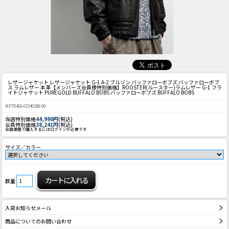
レザージャケット レザージャケット G-1 A-2 ブルゾン バッファローボブズ バッファローボブ
ス ラムレザー 本革
【メンバーズ会員様特別価格】ROOSTER(ルースター)ラムレザー G-1 フラ
イトジャケット PUREGOLD BUFFALO BOBS バッファローボブズ BUFFALO BOBS
MFP5469-01540188-09
当店特別価格
44,990円
(税込)
会員特別価格
38,241円
(税込)
会員価格で購入するにはログインが必要です
サイズ／カラー
数量
入荷お知らせメール
商品についてのお問い合わせ