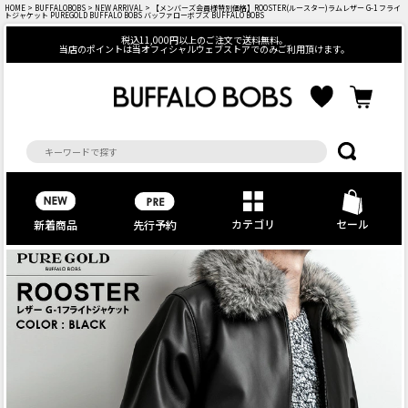
HOME
>
BUFFALOBOBS
>
NEW ARRIVAL
> 【メンバーズ会員様特別価格】ROOSTER(ルースター)ラムレザー G-1 フライ
トジャケット PUREGOLD BUFFALO BOBS バッファローボブズ BUFFALO BOBS
税込11,000円以上のご注文で送料無料。
当店のポイントは当オフィシャルウェブストアでのみご利用頂けます。
カテゴリ
セール
先行予約
新着商品