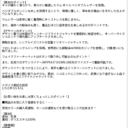
【素材のポイント】
キメが細かく滑らかで、柔らかい厳選したラム オイル ベジタブル レザーを採用。
ベジタブルタンニンなめしを採用することで、環境に優しく、革本来の風合いを生かした仕上が
りになりました。
ラムレザーは非常に軽く着用時に全くストレスを感じません。
また、身体への馴染みも良く、着込むほどに経年変化を楽しめるのがポイントです。
【デザインのポイント】
デザイン面では米国のヴィンテージフライトジャケットを徹底的に検証分析し、オーバーサイズ
シルエットで現代版にアップデートさせました。
無駄を省き、シンプルイズベストの定番ミリタリージャケットです。
フロントはシングルジップを採用。世界的にも御馴染みYKK社のジップを使用し、付属使いにも
拘りました。
フェイクファーティペットはボタンで取り外し可能なのもポイント！
また、別売りのダウンライナー(MFP5437 DOWN LINER)がファスナーで着脱可能です。
ダウンライナーをつけることにより、真冬も着れるミリタリージャケットになりました。
デザインを最小限に絞りながらも、素材、シルエットにこだわった、武骨になり過ぎない上品で
高級感漂うG-1フライトジャケットです。
※サイズ表記の目安
1/S 2/M 3/L 4/LL
【お買い物をお楽しみ頂くちょっとしたポイント！】
■商品のお気に入り登録をすると・・・
完売カラーの再入荷通知、セールの通知などを受け取ることが出来ます！
【素材】
表地：羊革
裏地：ポリエステル100%
【原産国】
中国製