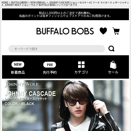
HOME
>
BUFFALOBOBS
>
NEW ARRIVAL
> JOHNNY CASCADE(ジョニーカスケード) フード ライダース レザージャケッ
ト JOHNNY WOLF ジョニーウルフ BUFFALO BOBS バッファローボブズ
税込11,000円以上のご注文で送料無料。
当店のポイントは当オフィシャルウェブストアでのみご利用頂けます。
カテゴリ
セール
先行予約
新着商品