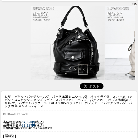
レザー バゲットバッグ ショルダーバッグ 本革 ミニショルダーバッグ ライダース 小さめ コン
パクト ユニセックス メンズ レディース バッファローボブズ バッファローボブス
MARKY(マー
キ)レザー バゲットバッグ BUFFALO BOBS バッファローボブズ トートバッグ ショルダーバ
ッグ 本革 メンズ レディース
MFB8524-01850152-09
当店特別価格
37,950円
(税込)
会員特別価格
32,257円
(税込)
会員価格で購入するにはログインが必要です
[ 送料込 ]