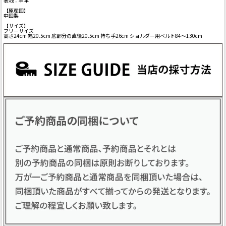
表地：羊革
【原産国】
中国製
【サイズ】
フリーサイズ
高さ24cm 幅20.5cm 底部分の直径20.5cm 持ち手26cm ショルダー用ベルト84～130cm