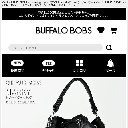
HOME
>
BUFFALOBOBS
>
アイテム別
>
グッズ(GOODS)
> MARKY(マーキ)レザー バゲットバッグ BUFFALO BOBS バッ
ファローボブズ トートバッグ ショルダーバッグ 本革 メンズ レディース
税込11,000円以上のご注文で送料無料。
当店のポイントは当オフィシャルウェブストアでのみご利用頂けます。
カテゴリ
セール
先行予約
新着商品