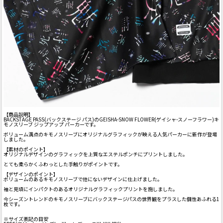
【商品説明】
BACKSTAGE PASS(バックステージ パス)のGEISHA-SNOW FLOWER(ゲイシャ-スノーフラワー)キ
モノスリーブ ジップアップ パーカーです。
ボリューム満点のキモノスリーブにオリジナルグラフィックが映える人気パーカーに新作が登場
しました。
【素材のポイント】
オリジナルデザインのグラフィックを上質なエステルポンチにプリントしました。
とても柔らかくふわっとした手触りがポイントです。
【デザインのポイント】
ボリュームのあるキモノスリーブで他にないデザインに仕上げました。
袖と見頃にインパクトのあるオリジナルグラフィックプリントを施しました。
今シーズントレンドのキモノスリーブにバックステージパスの世界観をプラスした個性あふれる1
枚です。
※サイズ表記の目安