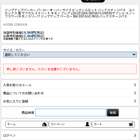
ジップアップパーカー パーカー オーバーサイズ ビッグシルエット バックステージパス ユニ
セックス 黒 サブカル ストリート キモノ フレア y2k
GEISHA-SNOW FLOWER(ゲイシャ-スノー
フラワー)キモノスリーブ ジップアップ パーカー BACKSTAGE PASS バックステージパス
AGS5508-11550014-09
当店特別価格
14,960円
(税込)
会員特別価格
13,464円
(税込)
会員価格で購入するにはログインが必要です
サイズ／カラー
申し訳ございません。ただいま在庫がございません。
入荷お知らせメール
商品についてのお問い合わせ
お気に入りに登録
商品検索
ホーム
マイページ
カート
ログイン