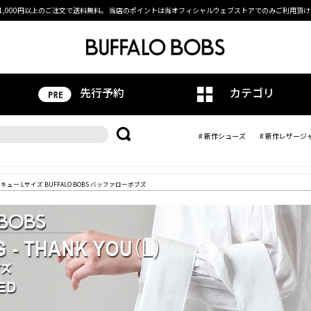
1,000円以上のご注文で送料無料。
当店のポイントは当オフィシャルウェブストアでのみご利用頂け
先行予約
カテゴリ
# 新作シューズ
# 新作レザージ
-サンキュー Lサイズ BUFFALO BOBS バッファローボブズ