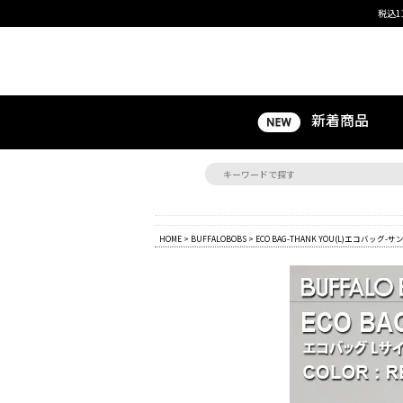
税込1
新着商品
HOME
>
BUFFALOBOBS
> ECO BAG-THANK YOU(L)エコバッグ