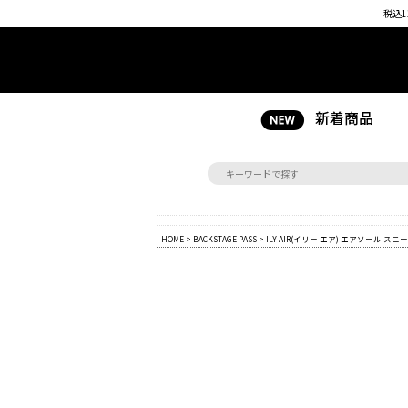
税込1
新着商品
HOME
>
BACKSTAGE PASS
> ILY-AIR(イリー エア) エアソール ス