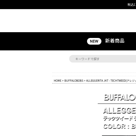
税込1
新着商品
HOME
>
BUFFALOBOBS
> ALLEGGERITA JKT - TECHT