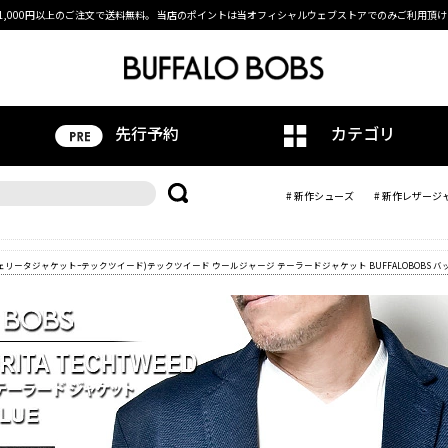
1,000円以上のご注文で送料無料。
当店のポイントは当オフィシャルウェブストアでのみご利用頂け
先行予約
カテゴリ
# 新作シューズ
# 新作レザージ
WEED(アレジェリータジャケットｰテックツイード)テックツイード ウールジャージ テーラードジャケット BUFFALOBOBS