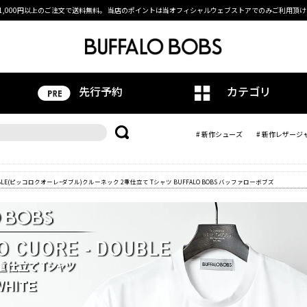
1,000円以上のご注文で送料無料。
当店のポイントは当オフィシャルウェブストアでのみご利用頂け
先行予約
カテゴリ
# 新作シューズ
# 新作レザージ
OUBLE(ピッコロクオーレｰダブル)クルーネック 2重仕立て Tシャツ BUFFALO BOBS バッファローボブズ