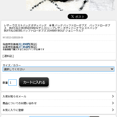
レザー ウエストバッグ ボディバッグ 本革 バッグ バッファローボブズ バッファローボブ
ス BUFFALO BOBS
DENNIS(デニス)シープレザー ボディバッグ ウェストバッグ
BUFFALOBOBS バッファローボブズ JOHNNY WOLF ジョニーウルフ
MFJ8515-01850109-09
当店特別価格
32,890円
(税込)
会員特別価格
27,956円
(税込)
会員価格で購入するにはログインが必要です
[ 送料込 ]
サイズ／カラー
数量
入荷お知らせメール
商品についてのお問い合わせ
お気に入りに登録