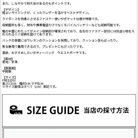
また、しなやかで耐久性があるのもポイントです。
【デザイン】
程よいサイジングが、くったりレザーを活かすベストデザイン。
ライダースを彷彿とさせるファスナー使いやポケット仕様が特徴です。
収納箇所も多く、財布や携帯電話だけでなくモバイルバッテリーなども収納可能です。
幅の全面にわたってがメイン収納部が確保されており、左右のファスナー部分には別途小物を入
れられるミニ収納を設けてあります。
バッグの背面にはウレタンのクッションを採用しており、クッション性もばっちり。
男女兼用で着用できるので、プレゼントにもぴったりです。
是非、おすすめしたいボディーバッグ ウエストポーチです。
【素材】
表地：羊革
【原産国】
中国製
【サイズ】
FREE(09)
高さ12cm 幅40cm マチ8cm
※サイズ数値はすべて（cm）表記です。