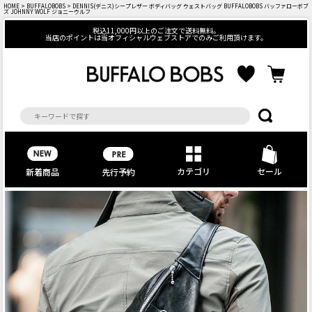
HOME
>
BUFFALOBOBS
> DENNIS(デニス)シープレザー ボディバッグ ウェストバッグ BUFFALOBOBS バッファローボブ
ズ JOHNNY WOLF ジョニーウルフ
税込11,000円以上のご注文で送料無料。
当店のポイントは当オフィシャルウェブストアでのみご利用頂けます。
カテゴリ
セール
先行予約
新着商品