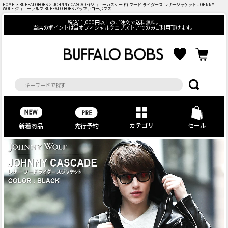
HOME
>
BUFFALOBOBS
> JOHNNY CASCADE(ジョニーカスケード) フード ライダース レザージャケット JOHNNY
WOLF ジョニーウルフ BUFFALO BOBS バッファローボブズ
税込11,000円以上のご注文で送料無料。
当店のポイントは当オフィシャルウェブストアでのみご利用頂けます。
カテゴリ
セール
先行予約
新着商品