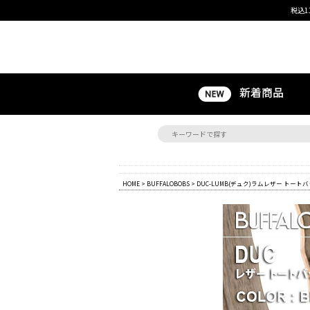
税込1
新着商品
HOME
>
BUFFALOBOBS
> DUC-LUMB(デュク)ラムレザー トートバ