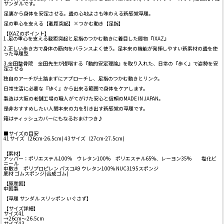
サンダルです。
足裏から身体を安定させる。畳の心地よさも味わえる新感覚草履。
足の重心を支える【載距突起】×つかむ動き【足指】
【IXAZのポイント】
1.足の重心を支える載距突起と足指のつかむ動きに着目した履物『IXAZ』
2.正しい歩き方で身体の筋肉をバランスよく使う。足本来の機能が発揮しやすい新素材の畳を使
った草履型
3.金田整骨院 金田先生が提唱する『動的安定理論』を取り入れた、日常の『歩く』で姿勢を安
定させる
独自のアーチが土踏まずにアプローチし、足指のつかむ動きとリンク。
日常生活に必要な『歩く』から出来る範囲で身体をケアします。
製造は大阪の老舗工場の職人がてがけた安心と信頼のMADE IN JAPAN。
是非おすすめしたい人間本来の力を引き出す新感覚の草履です。
箱はティッシュカバーにもなるおまけつき♪
■サイズの目安
41サイズ（26cm-26.5cm) 43サイズ（27cm-27.5cm)
【素材】
アッパー：ポリエステル100% ウレタン100% ポリエステル65%、レーヨン35% 塩化ビ
ニール
中敷き ポリプロピレン パスコA9 ウレタン100% NUC3195スポンジ
底材 ゴムスポンジ(合成ゴム)
【原産国】
中国製
【草履 サンダル スリッポン いぐさず】
【サイズ詳細】
サイズ41
→26cm～26.5cm
サイズ43