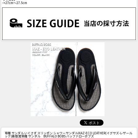
→27cm～27.5cm
草履 サンダル いぐさず スリッポン シャワーサンダル
IXAZ-ECO LEATHER(イグサズ-レザール
ック)新感覚草履 サンダル BUFFALO BOBS バッファローボブズ