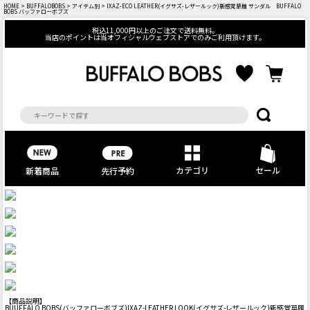
HOME
>
BUFFALOBOBS
>
アイテム別
> IXAZ-ECO LEATHER(イグサズ-レザールック)新感覚草履 サンダル BUFFALO
BOBS バッファローボブズ
税込11,000円以上のご注文で送料無料。
当店のポイントは当オフィシャルウェブストアでのみご利用頂けます。
カテゴリ
セール
先行予約
新着商品
【商品説明】
BUUFFALO BOBS(バッファローボブズ)IXAZ-LEATHER LOOK(イグサズ-レザールック)新感覚草履