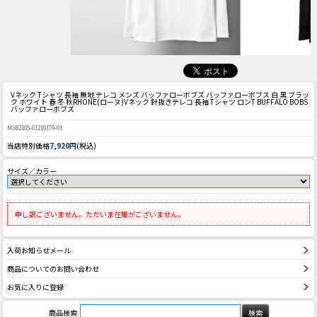
Vネック Tシャツ 長袖 無地 テレコ メンズ バッファローボブズ バッファローボブス 白 黒 ブラッ
ク ホワイト 春 冬 秋
RHONE(ローヌ)Vネック 針抜きテレコ 長袖 Tシャツ ロンT BUFFALO BOBS
バッファローボブズ
NGB2105-01210179-01
当店特別価格
7,920円
(税込)
サイズ／カラー
申し訳ございません。ただいま在庫がございません。
入荷お知らせメール
商品についてのお問い合わせ
お気に入りに登録
商品検索