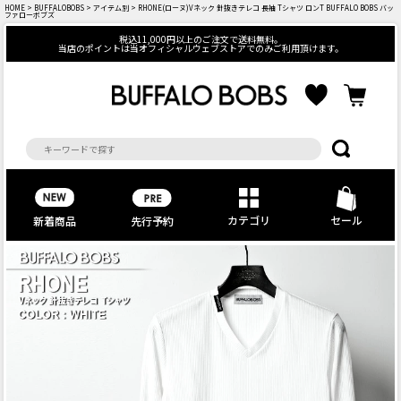
HOME
>
BUFFALOBOBS
>
アイテム別
> RHONE(ローヌ)Vネック 針抜きテレコ 長袖 Tシャツ ロンT BUFFALO BOBS バッ
ファローボブズ
税込11,000円以上のご注文で送料無料。
当店のポイントは当オフィシャルウェブストアでのみご利用頂けます。
カテゴリ
セール
先行予約
新着商品