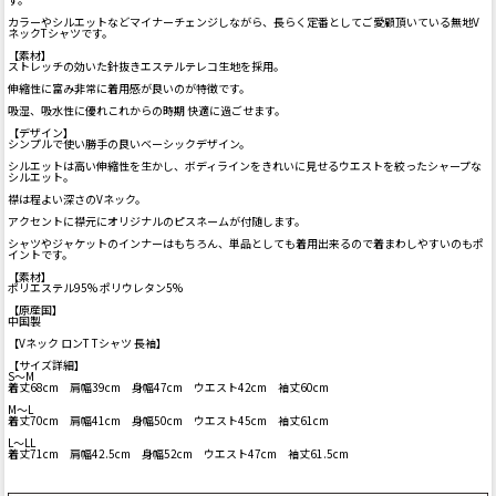
カラーやシルエットなどマイナーチェンジしながら、長らく定番としてご愛顧頂いている無地V
ネックTシャツです。
【素材】
ストレッチの効いた針抜きエステルテレコ生地を採用。
伸縮性に富み非常に着用感が良いのが特徴です。
吸湿、吸水性に優れこれからの時期 快適に過ごせます。
【デザイン】
シンプルで使い勝手の良いベーシックデザイン。
シルエットは高い伸縮性を生かし、ボディラインをきれいに見せるウエストを絞ったシャープな
シルエット。
襟は程よい深さのVネック。
アクセントに襟元にオリジナルのピスネームが付随します。
シャツやジャケットのインナーはもちろん、単品としても着用出来るので着まわしやすいのもポ
イントです。
【素材】
ポリエステル95% ポリウレタン5%
【原産国】
中国製
【Vネック ロンT Tシャツ 長袖】
【サイズ詳細】
S～M
着丈68cm 肩幅39cm 身幅47cm ウエスト42cm 袖丈60cm
M～L
着丈70cm 肩幅41cm 身幅50cm ウエスト45cm 袖丈61cm
L～LL
着丈71cm 肩幅42.5cm 身幅52cm ウエスト47cm 袖丈61.5cm