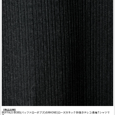
【商品説明】
BUFFALO BOBS(バッファローボブズ)のRHONE(ローヌ)Vネック 針抜きテレコ 長袖 Tシャツで
す。